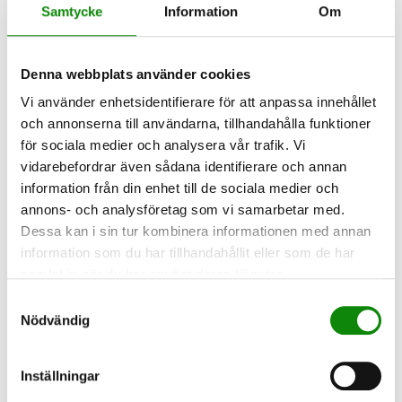
Samtycke
Information
Om
Filtrera på ÅVS eller ÅVC
Alla
ÅVS
ÅVC
Denna webbplats använder cookies
Vi använder enhetsidentifierare för att anpassa innehållet
och annonserna till användarna, tillhandahålla funktioner
för sociala medier och analysera vår trafik. Vi
Använd min plats
vidarebefordrar även sådana identifierare och annan
information från din enhet till de sociala medier och
annons- och analysföretag som vi samarbetar med.
Dessa kan i sin tur kombinera informationen med annan
information som du har tillhandahållit eller som de har
samlat in när du har använt deras tjänster.
Samtyckesval
Nödvändig
Inställningar