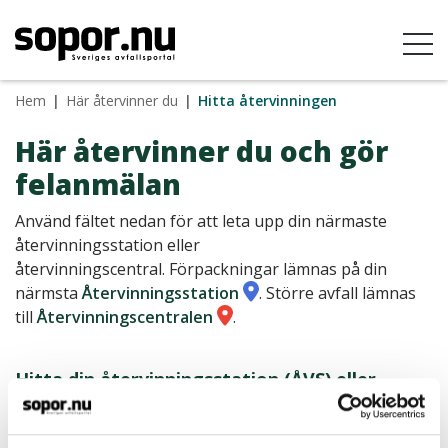
Hem
|
Här återvinner du
|
Hitta återvinningen
Här återvinner du och gör
felanmälan
Använd fältet nedan för att leta upp din närmaste
återvinningsstation eller
återvinningscentral. Förpackningar lämnas på din
närmsta
Återvinningsstation
. Större avfall lämnas
till
Återvinningscentralen
.
Hitta din återvinningsstation (ÅVS) eller
återvinningcentral (ÅVC)