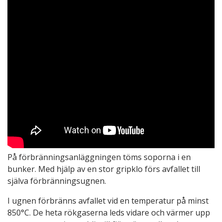
På förbränningsanläggningen töms soporna i en
bunker. Med hjälp av en stor gripklo förs avfallet till
själva förbränningsugnen.
I ugnen förbränns avfallet vid en temperatur på minst
850°C. De heta rökgaserna leds vidare och värmer upp