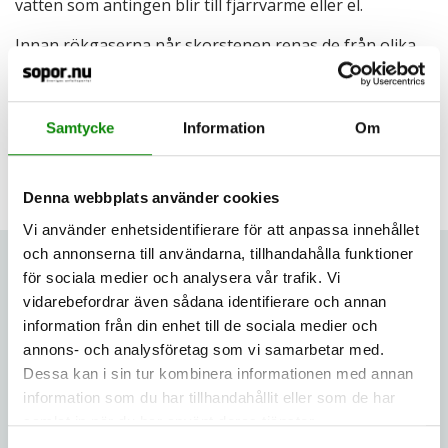
vatten som antingen blir till fjärrvärme eller el.
Innan rökgaserna når skorstenen renas de från olika
föroreningar.
Läs mer
om
förbränning
.
Samtycke
Information
Om
Senast uppdaterad: 2024-01-22
Denna webbplats använder cookies
Vi använder enhetsidentifierare för att anpassa innehållet
och annonserna till användarna, tillhandahålla funktioner
Vad är avfall?
för sociala medier och analysera vår trafik. Vi
vidarebefordrar även sådana identifierare och annan
information från din enhet till de sociala medier och
Varför ska jag sortera?
annons- och analysföretag som vi samarbetar med.
Dessa kan i sin tur kombinera informationen med annan
Vem gör vad
information som du har tillhandahållit eller som de har
samlat in när du har använt deras tjänster.
Vad händer med ditt avfall?