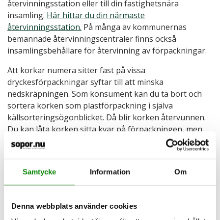
återvinningsstation eller till din fastighetsnära
insamling.
Här hittar du din närmaste
återvinningsstation.
På många av kommunernas
bemannade återvinningscentraler finns också
insamlingsbehållare för återvinning av förpackningar.
Att korkar numera sitter fast på vissa
dryckesförpackningar syftar till att minska
nedskräpningen. Som konsument kan du ta bort och
sortera korken som plastförpackning i själva
källsorteringsögonblicket. Då blir korken återvunnen.
Du kan låta korken sitta kvar på förpackningen, men
då blir den inte återvunnen utan sorteras ut till
förbränning på pappersbruket.
Tänk på att tidningar, kataloger och liknande ska
Samtycke
Information
Om
läggas i behållaren för tidningar och returpapper, de
ska inte sorteras som pappersförpackningar.
Denna webbplats använder cookies
Se hur återvinningen av papper går till