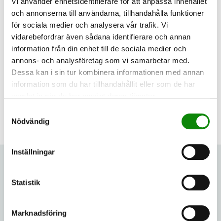
Vi använder enhetsidentifierare för att anpassa innehållet
Undrar du vad som händer med din
och annonserna till användarna, tillhandahålla funktioner
pappersförpackning efter att du lämnat den till
för sociala medier och analysera vår trafik. Vi
återvinning? I den här filmen får du kika in på
vidarebefordrar även sådana identifierare och annan
återvinningsanläggningen!
information från din enhet till de sociala medier och
annons- och analysföretag som vi samarbetar med.
Dessa kan i sin tur kombinera informationen med annan
information som du har tillhandahållit eller som de har
samlat in när du har använt deras tjänster.
Samtyckesval
Senast uppdaterad: 2026-04-09
Nödvändig
Inställningar
Sorteringsguide
Statistik
Återbruk
Marknadsföring
Förpackningar