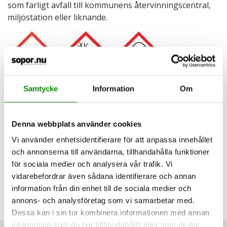
som farligt avfall till kommunens återvinningscentral,
miljöstation eller liknande.
Samtycke
Information
Om
Om burken eller flaskan är märkt med någon av de tre
symbolerna ovan ska den lämnas som farligt avfall
Denna webbplats använder cookies
även om den är helt tom och torr.
Vi använder enhetsidentifierare för att anpassa innehållet
och annonserna till användarna, tillhandahålla funktioner
för sociala medier och analysera vår trafik. Vi
vidarebefordrar även sådana identifierare och annan
information från din enhet till de sociala medier och
Senast uppdaterad: 2023-08-07
annons- och analysföretag som vi samarbetar med.
Dessa kan i sin tur kombinera informationen med annan
information som du har tillhandahållit eller som de har