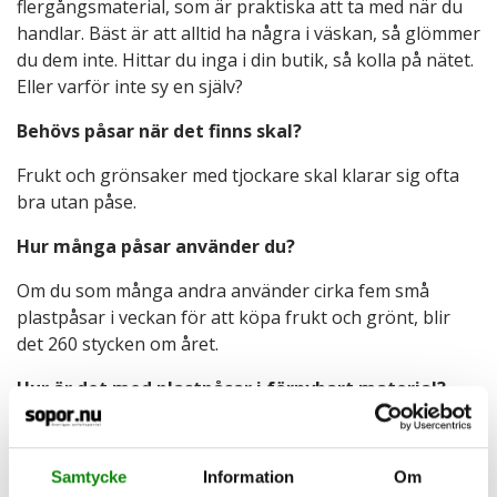
flergångsmaterial, som är praktiska att ta med när du
handlar. Bäst är att alltid ha några i väskan, så glömmer
du dem inte. Hittar du inga i din butik, så kolla på nätet.
Eller varför inte sy en själv?
Behövs påsar när det finns skal?
Frukt och grönsaker med tjockare skal klarar sig ofta
bra utan påse.
Hur många påsar använder du?
Om du som många andra använder cirka fem små
plastpåsar i veckan för att köpa frukt och grönt, blir
det 260 stycken om året.
Hur är det med plastpåsar i förnybart material?
Även så kallad bioplast och komposterbar plast har
nackdelar. Den komposterbara plasten tar lång tid att
Samtycke
Information
Om
bryta ner och ställer till med problem i våra