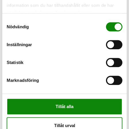
Senaste tömning: 2026-07-21
information som du har tillhandahållit eller som de har
Nästa tömning: 2026-08-18
samlat in när du har använt deras tjänster.
Samtyckesval
Ofärgade glasförpackningar
Nödvändig
Senaste tömning: 2026-08-07
Nästa tömning: 2026-08-17
Inställningar
Färgade glasförpackningar
Senaste tömning: 2026-08-07
Statistik
Nästa tömning: 2026-08-17
Marknadsföring
Tidningar och andra trycksaker
Se körlista
Tillåt alla
Batterier
Tillåt urval