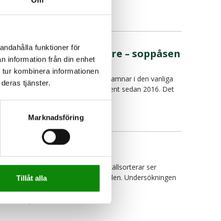
ÄS MER
026-05-26
andahålla funktioner för
Svenskar slänger mindre – soppåsen
n information från din enhet
har minskat rejält
 tur kombinera informationen
ängden restavfall, alltså det som hamnar i den vanliga
deras tjänster.
oppåsen, har minskat med 23 procent sedan 2016. Det
isar n…
ÄS MER
Marknadsföring
026-04-29
% källsorterar inte
rots att 99 procent av svenskarna källsorterar ser
verige inte ut att nå återvinningsmålen. Undersökningen
Tillåt alla
isar b…
ÄS MER