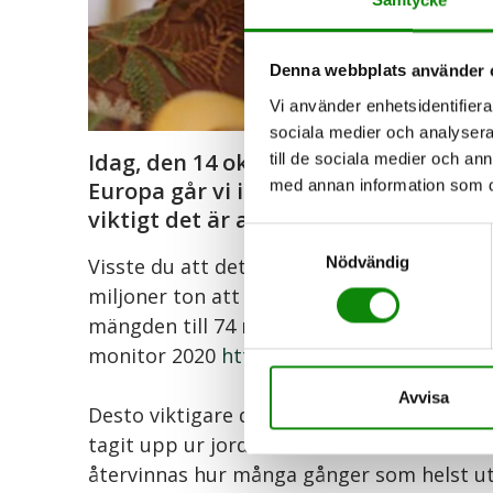
Denna webbplats använder 
Vi använder enhetsidentifierar
sociala medier och analysera 
Idag, den 14 oktober är det Internat
till de sociala medier och a
med annan information som du 
Europa går vi ihop och uppmärksamm
viktigt det är att vi samlar in och åte
Samtyckesval
Nödvändig
Visste du att det är det avfallsslag som ök
miljoner ton att ta hand om under 2019. O
mängden till 74 miljoner ton. Vill du läsa
monitor 2020
http://ewastemonitor.info/
Avvisa
Desto viktigare då att vi har en bra återvi
tagit upp ur jorden kan återvinnas och anv
återvinnas hur många gånger som helst uta