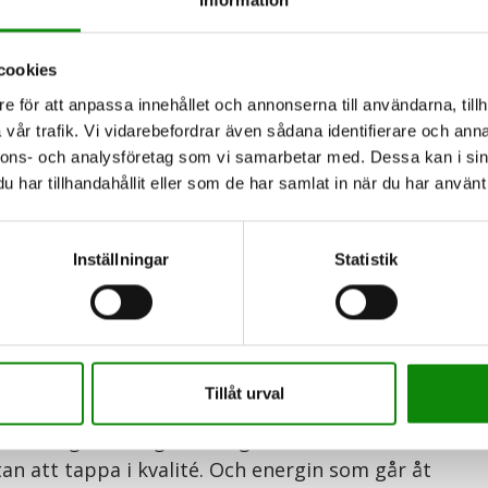
L
cookies
2
e för att anpassa innehållet och annonserna till användarna, tillh
vår trafik. Vi vidarebefordrar även sådana identifierare och anna
ional E-Waste Day. Tillsammans med övriga
nnons- och analysföretag som vi samarbetar med. Dessa kan i sin
M
har tillhandahållit eller som de har samlat in när du har använt 
ar och sprider information om hur
s
rvinner elavfall och batterier.
v
L
Inställningar
Statistik
ar mest i världen? Det är det! Vi pratar om 53
ch blickar vi framåt 2030 så uppskattas
2
 mer om det kan vi tipsa om FNs rapport E-Waste
1
T
S
Tillåt urval
nning som ser till att de resurser vi en gång
v
ändas igen och igen och igen. Metaller kan
L
n att tappa i kvalité. Och energin som går åt