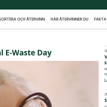
SORTERA OCH ÅTERVINN
HÄR ÅTERVINNER DU
FAKTA
al E-Waste Day
2
s
N
n
L
2
S
S