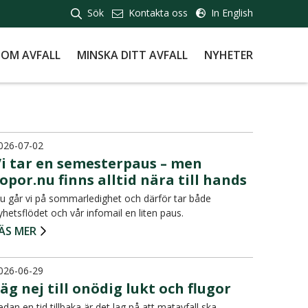
Sök
Kontakta oss
In English
 OM AVFALL
MINSKA DITT AVFALL
NYHETER
026-07-02
Vi tar en semesterpaus – men
opor.nu finns alltid nära till hands
u går vi på sommarledighet och därför tar både
yhetsflödet och vår infomail en liten paus.
ÄS MER
026-06-29
äg nej till onödig lukt och flugor
edan en tid tillbaka är det lag på att matavfall ska