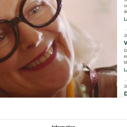
s
d
L
2
D
i
t
L
2
D
F
å
d
Information