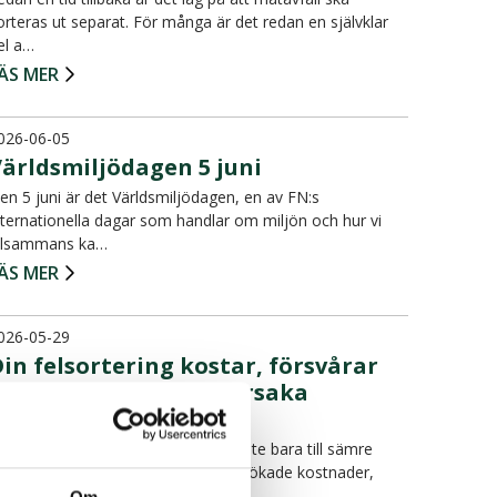
orteras ut separat. För många är det redan en självklar
el a…
ÄS MER
026-06-05
Världsmiljödagen 5 juni
en 5 juni är det Världsmiljödagen, en av FN:s
nternationella dagar som handlar om miljön och hur vi
illsammans ka…
ÄS MER
026-05-29
in felsortering kostar, försvårar
återvinning och kan orsaka
bränder
elsortering i hushållsavfallet leder inte bara till sämre
tervinning. Det kan också innebära ökade kostnader,
rif…
Om