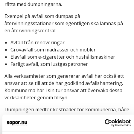
rätta med dumpningarna.
Exempel på avfall som dumpas på
återvinningsstationer som egentligen ska lämnas på
en återvinningscentral:
Avfall från renoveringar
Grovavfall som madrasser och möbler
Elavfall som e-cigaretter och hushållsmaskiner
Farligt avfall, som lustgaspatroner
Alla verksamheter som genererar avfall har också ett
ansvar att se till att de har godkänd avfallshantering.
Kommunerna har i sin tur ansvar att övervaka dessa
verksamheter genom tillsyn.
Dumpningen medför kostnader för kommunerna, både
för bortforsling av avfallet men även för att avfallet ska
hanteras på ett korrekt sätt. Kommunerna arbetar
aktivt för ökad medvetenheten kring korrekt