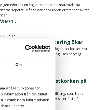
yligen infördes en lag som kräver att matavfall ska
orteras separat. Många har dock redan erfarenhet av att
orter…
ÄS MER
024-05-16
Kunskapen om källsortering ökar
re av fyra känner till att de har skyldighet att källsortera
ch lämna förpackningar till återvinning. Och betydlig…
ÄS MER
Om
024-05-03
Så ska du göra med plastkorken på
pappersförpackningen
andahålla funktioner för
et är med anledning av ny EU-lagstiftning, som träder i
n information från din enhet
raft 1 juli 2024, som korkarna numer sitter fast på
 tur kombinera informationen
lastf…
deras tjänster.