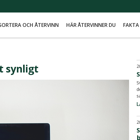
SORTERA OCH ÅTERVINN
HÄR ÅTERVINNER DU
FAKTA
t synligt
2
S
S
d
s
L
2
S