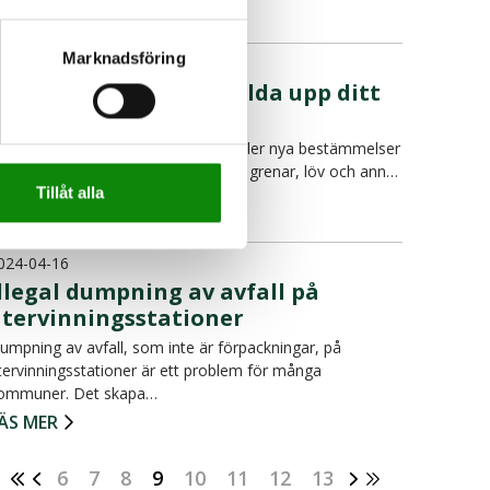
ÄS MER
Marknadsföring
024-04-25
u får du inte längre elda upp ditt
trädgårdsavfall
rån och med den 1 januari 2024 gäller nya bestämmelser
ch det är inte längre tillåtet att elda grenar, löv och ann…
Tillåt alla
ÄS MER
024-04-16
llegal dumpning av avfall på
återvinningsstationer
umpning av avfall, som inte är förpackningar, på
tervinningsstationer är ett problem för många
ommuner. Det skapa…
ÄS MER
6
7
8
9
10
11
12
13