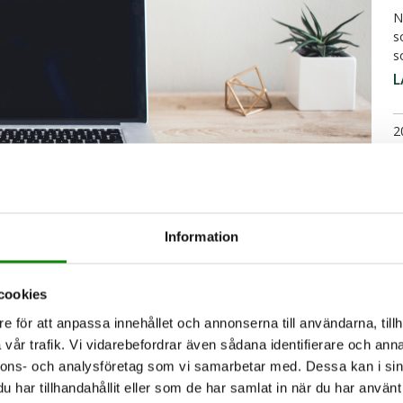
N
s
s
L
2
T
o
L
Information
2
cookies
 sig, som vi aldrig ser. Förutom det avfall
e för att anpassa innehållet och annonserna till användarna, tillh
 slängs så uppstår avfall under
D
vår trafik. Vi vidarebefordrar även sådana identifierare och anna
k
nnons- och analysföretag som vi samarbetar med. Dessa kan i sin
p
har tillhandahållit eller som de har samlat in när du har använt 