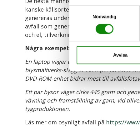
De flesta människor är medvetna om den
kanske källsorterar för återvinning, men r
Samtyckesval
Nödvändig
genereras under produktionen av de produ
avfall som genereras genom utvinning av r
och el, tillverkning, etc.
Några exempel:
Avvisa
En laptop väger ungefär 3 kilo men genererar
blysmältverks-slagg är exempel på avfallsf
DVD-ROM-enhet bidrar mest till avfallsfota
Ett par byxor väger cirka 445 gram och genere
vävning och framställning av garn, vid tillv
tygproduktionen.
Läs mer om osynligt avfall på
https://www.