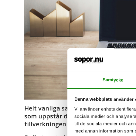
Samtycke
Denna webbplats använder 
Helt vanliga saker lämnar avfall efter
Vi använder enhetsidentifierar
som uppstår då en förbrukad produkt
sociala medier och analysera 
tillverkningen av produkten.
till de sociala medier och a
med annan information som du 