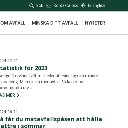
Sök
Kontakta oss
In English
 OM AVFALL
MINSKA DITT AVFALL
NYHETER
024-07-01
tatistik för 2023
verige återvinner allt mer. Mer återvinning och mindre
eponering. Men också mer avfall. Så kan man
ammanfatta utv…
ÄS MER
024-06-11
å får du matavfallspåsen att hålla
bättre i sommar