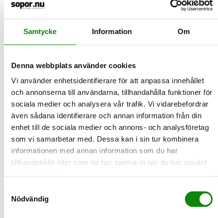
– Det innebär en ökad service som leder till ökad
återvinning. Erfarenheter från kommuner som redan
har infört detta visar att mängden förpackningar i
Samtycke
Information
Om
vanliga soppåsen kan halveras. Det innebär en stor
vinst för miljön. Det är möjligt att genomföra brett över
hela landet just tack vare att kommunerna getts
Denna webbplats använder cookies
insamlingsansvaret, säger Tony Clark.
Vi använder enhetsidentifierare för att anpassa innehållet
Fakta
och annonserna till användarna, tillhandahålla funktioner för
Producentansvaret innebär att de som sätter en
sociala medier och analysera vår trafik. Vi vidarebefordrar
förpackning på marknaden ska ansvara för och
även sådana identifierare och annan information från din
bekosta insamling och återvinning av den.
enhet till de sociala medier och annons- och analysföretag
Producenterna ska alltså ersätta kommunen för
som vi samarbetar med. Dessa kan i sin tur kombinera
sådana kostnader.
informationen med annan information som du har
tillhandahållit eller som de har samlat in när du har använt
deras tjänster.
Samtyckesval
2024-10-24
Nödvändig
Så här ska du göra med fallfrukten i din
trädgård