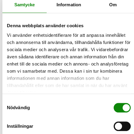
Samtycke
Information
Om
2024-12-01
”Vi fixade ett engångsfritt Kulturkalas”
Denna webbplats använder cookies
Sommaren 2024 kanske kommer att gå till historien som den då
flergångs blev standard för snabbmat. För när Sveriges…
Vi använder enhetsidentifierare för att anpassa innehållet
LÄS MER
och annonserna till användarna, tillhandahålla funktioner för
sociala medier och analysera vår trafik. Vi vidarebefordrar
även sådana identifierare och annan information från din
2024-11-29
enhet till de sociala medier och annons- och analysföretag
Black Fridag och vi uppmanar dig att
som vi samarbetar med. Dessa kan i sin tur kombinera
lämna dina förpackningar till
informationen med annan information som du har
återvinning
tillhandahållit eller som de har samlat in när du har använt
Black Friday - En dag som är starkt ihopkopplad med ökad
deras tjänster.
konsumtion - och där med tonvis förpackningar som behöver
s…
Samtyckesval
LÄS MER
Nödvändig
2024-11-27
Inställningar
Black Friday - tänk efter före