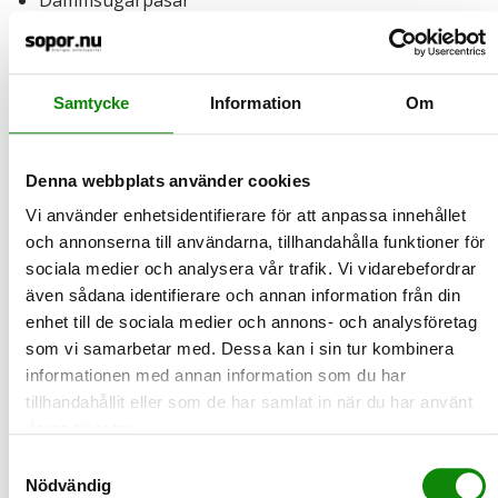
Dammsugarpåsar
Grova köttben
Tops och plåster
Glass- och ätpinnar
Samtycke
Information
Om
Grillkol och aska
Trädgårdsavfall
Det kan förekomma vissa kommunala skillnader, är du
Denna webbplats använder cookies
osäker över ett visst föremål rekommenderar vi dig att
Vi använder enhetsidentifierare för att anpassa innehållet
kontakta din kommun. Äggskal och melittafiler är
och annonserna till användarna, tillhandahålla funktioner för
exempel på föremål som i vissa kommuner ska
sociala medier och analysera vår trafik. Vi vidarebefordrar
sorteras i matavfallet men inte i alla.
även sådana identifierare och annan information från din
enhet till de sociala medier och annons- och analysföretag
Tips på hur du får matavfallspåsen att hålla lite längre.
som vi samarbetar med. Dessa kan i sin tur kombinera
informationen med annan information som du har
tillhandahållit eller som de har samlat in när du har använt
2025-12-22
deras tjänster.
Så här sorterar du julklappspapper och
Samtyckesval
andra julförpackningar
Nödvändig