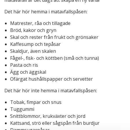
matavafall är det dags att skapa en ny vana!
Det här hör hemma i matavfallspåsen:
Matrester, råa och tillagade
Bröd, kakor och gryn
Skal och rester från frukt och grönsaker
Kaffesump och tepåsar
Skaldjur, även skalen
Fågel-, fisk- och köttben (små och tunna)
Pasta och ris
Ägg och äggskal
Ofärgat hushållspapper och servetter
Det här hör inte hemma i matavfallspåsen:
Tobak, fimpar och snus
Tuggummi
Snittblommor, krukväxter och jord
Kattsand, strö eller sågspån från burdjur