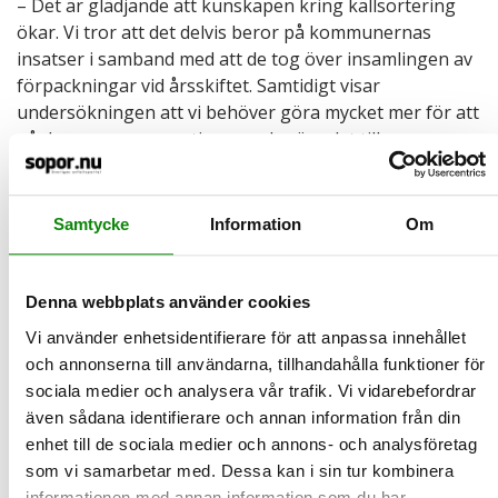
– Det är glädjande att kunskapen kring källsortering
ökar. Vi tror att det delvis beror på kommunernas
insatser i samband med att de tog över insamlingen av
förpackningar vid årsskiftet. Samtidigt visar
undersökningen att vi behöver göra mycket mer för att
nå den yngre generationen och göra det till en
självklarhet även för dem att sortera ut sina
förpackningar till återvinning, säger Anna-Carin
Gripwall, kommunikationschef på Avfall Sverige.
Samtycke
Information
Om
Faktaruta
Denna webbplats använder cookies
Återvinningskompassen genomförs i Avfall Sveriges
regi för första gången under 2024. Den omfattar 1 000
Vi använder enhetsidentifierare för att anpassa innehållet
intervjuer i form av en webbenkät, utförd av Origo
och annonserna till användarna, tillhandahålla funktioner för
Group.
sociala medier och analysera vår trafik. Vi vidarebefordrar
även sådana identifierare och annan information från din
Återvinningskompassen kommer att bli en
enhet till de sociala medier och annons- och analysföretag
återkommande undersökning för att granska
som vi samarbetar med. Dessa kan i sin tur kombinera
svenskarnas attityd och kunskap kring källsortering av
informationen med annan information som du har