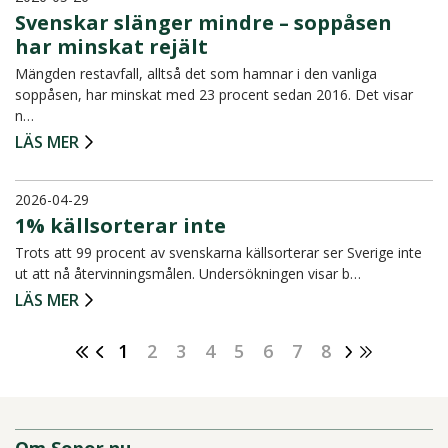
Svenskar slänger mindre – soppåsen
har minskat rejält
Mängden restavfall, alltså det som hamnar i den vanliga
soppåsen, har minskat med 23 procent sedan 2016. Det visar
n…
LÄS MER
2026-04-29
1% källsorterar inte
Trots att 99 procent av svenskarna källsorterar ser Sverige inte
ut att nå återvinningsmålen. Undersökningen visar b…
LÄS MER
1
2
3
4
5
6
7
8