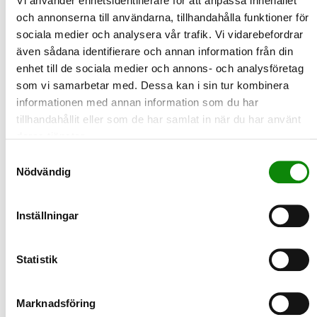
Vi använder enhetsidentifierare för att anpassa innehållet
Om statistiken:
och annonserna till användarna, tillhandahålla funktioner för
Statistiken över kommunalt avfall är främst hämtad
sociala medier och analysera vår trafik. Vi vidarebefordrar
från Avfall Sveriges system Avfall Web, men även från
även sådana identifierare och annan information från din
producenternas organisationer. Avfall Web är
enhet till de sociala medier och annons- och analysföretag
kommunernas verktyg för utveckling, benchmarking
som vi samarbetar med. Dessa kan i sin tur kombinera
och statistik. Kommuner och behandlingsanläggningar
informationen med annan information som du har
rapporterar in uppgifter om avfallshantering och vilka
tillhandahållit eller som de har samlat in när du har använt
mängder som samlas in och behandlas. Det är dessa
deras tjänster.
uppgifter som sedan bildar underlag för den nationella
avfallsstatistiken för kommunalt avfall. Den
Samtyckesval
Nödvändig
fullständiga statistiken över behandlingen av
kommunalt avfall i Sverige 2020 presenteras i
årsskriften Svensk Avfallshantering efter midsommar.
Inställningar
Statistiken uppdelat per kommun och län publiceras
under hösten.
Statistik
2025-12-22
Marknadsföring