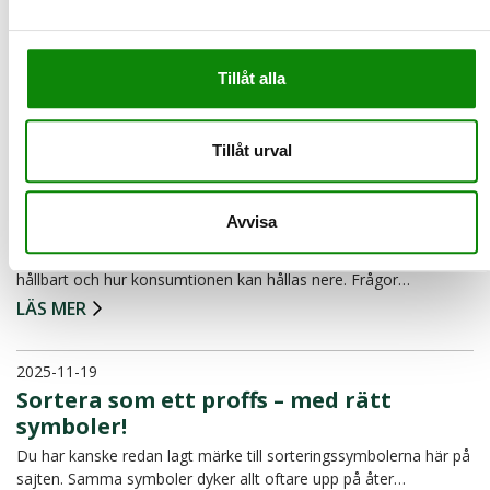
Så här sorterar du julklappspapper och
andra julförpackningar
Julhelgerna (och den efterföljande rean) innebär en ökad
Tillåt alla
konsumtion i hushållen, vilket ger ett högt tryck på landet…
LÄS MER
Tillåt urval
2025-11-26
Våga ge second hand – för en mer
Avvisa
hållbar jul och mer omtanke
Inför julen börjar många fundera över hur firandet kan bli mer
hållbart och hur konsumtionen kan hållas nere. Frågor…
LÄS MER
2025-11-19
Sortera som ett proffs – med rätt
symboler!
Du har kanske redan lagt märke till sorteringssymbolerna här på
sajten. Samma symboler dyker allt oftare upp på åter…