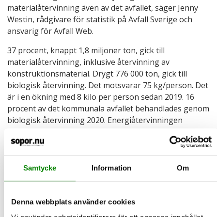
materialåtervinning även av det avfallet, säger Jenny
Westin, rådgivare för statistik på Avfall Sverige och
ansvarig för Avfall Web.
37 procent, knappt 1,8 miljoner ton, gick till
materialåtervinning, inklusive återvinning av
konstruktionsmaterial. Drygt 776 000 ton, gick till
biologisk återvinning. Det motsvarar 75 kg/person. Det
är i en ökning med 8 kilo per person sedan 2019. 16
procent av det kommunala avfallet behandlades genom
biologisk återvinning 2020. Energiåtervinningen
minskade med nästan 8 procent till 2,2 miljoner ton,
216 kg/person. 46 procent av det kommunala avfallet
gick till energiåtervinning 2020. Deponering av
kommunalt avfall ökade med 14 procent till 42 500 ton,
Samtycke
Information
Om
men det är precis som föregående år 4 kg/person.
Deponering står för 0,9 procent av den totala
behandlingen, vilket är bland de lägsta i världen.
Denna webbplats använder cookies