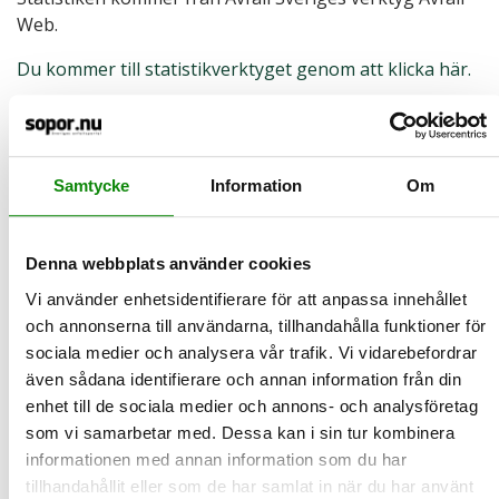
Web.
Du kommer till statistikverktyget genom att klicka här.
2026-04-16
Gör odlingen roligare - odla i
Samtycke
Information
Om
förpackning
Våren närmar sig och det är dags att böja planera inför
Denna webbplats använder cookies
säsongens odling. Varför inte använda sånt som antagligen re…
LÄS MER
Vi använder enhetsidentifierare för att anpassa innehållet
och annonserna till användarna, tillhandahålla funktioner för
sociala medier och analysera vår trafik. Vi vidarebefordrar
2026-03-25
även sådana identifierare och annan information från din
Nu minskar vi matsvinnet - Zero Waste
enhet till de sociala medier och annons- och analysföretag
Day närmar sig
som vi samarbetar med. Dessa kan i sin tur kombinera
Den 30 mars är det International Zero Waste Day - FN:s initiativ
informationen med annan information som du har
för att lyfta hållbara konsumtions- och produktions…
tillhandahållit eller som de har samlat in när du har använt
LÄS MER