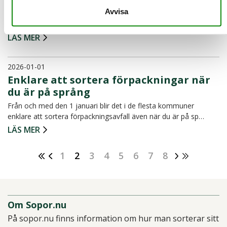
Avvisa
Undrar du vad som händer med dina förpackningar av glas,
metall, papper och plast efter att du lämnat dem till återv…
LÄS MER
2026-01-01
Enklare att sortera förpackningar när
du är på språng
Från och med den 1 januari blir det i de flesta kommuner
enklare att sortera förpackningsavfall även när du är på sp…
LÄS MER
1
2
3
4
5
6
7
8
Om Sopor.nu
På sopor.nu finns information om hur man sorterar sitt