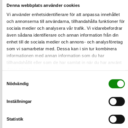
gäller just där du bor är du välkommen att kontakta din
Denna webbplats använder cookies
kommun.
Vi använder enhetsidentifierare för att anpassa innehållet
och annonserna till användarna, tillhandahålla funktioner för
sociala medier och analysera vår trafik. Vi vidarebefordrar
2024-07-01
även sådana identifierare och annan information från din
Statistik för 2023
enhet till de sociala medier och annons- och analysföretag
som vi samarbetar med. Dessa kan i sin tur kombinera
Sverige återvinner allt mer. Mer återvinning och mindre
informationen med annan information som du har
deponering. Men också mer avfall. Så kan man sammanfatta
utv…
tillhandahållit eller som de har samlat in när du har använt
LÄS MER
deras tjänster.
Samtyckesval
Nödvändig
2024-06-11
Så får du matavfallspåsen att hålla
bättre i sommar
Inställningar
Nyligen infördes en lag som kräver att matavfall ska sorteras
separat. Många har dock redan erfarenhet av att sorter…
Statistik
LÄS MER