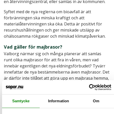
en återvinningscentral, eller samlas in av kommunen.
Syftet med de nya reglerna om bioavfall är att
förbränningen ska minska kraftigt och att
materialåtervinningen ska öka. Detta är positivt för
resurshushållningen och ger minskade utsläpp av
ohälsosamma rökgaser och minskad klimatpåverkan.
Vad gäller för majbrasor?
Valborg närmar sig och många planerar att samlas
runt olika majbrasor för att fira in våren, men vad
innebär egentligen det nya eldningsförbudet? Tyvärr
innefattar de nya bestämmelserna även majbrasor. Det
är därför inte tillåtet att göra upp en majbrasa hemma,
utan tillstånd från kommunen. Men det går att söka
dispens som gäller för en särskild tid och plats.
Många kommuner har redan innan de nya
Samtycke
Information
Om
bestämmelserna haft begränsningar när det gäller
eldning av trädgårdsavfall. Är du osäker på vad som