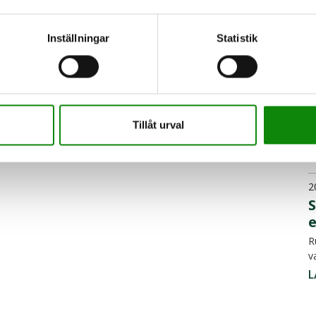
L
sex fristående filmavsnitt, 24 färdiga lektioner
Inställningar
Statistik
2
ramtaget för att i första hand användas inom
men är fritt att använda i andra ämnen, åldrar
F
b
 efter Lgr11 i samverkan med yrkesverksamma
Tillåt urval
S
L
2
R
v
L