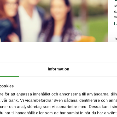
I
d
v
L
2
D
m
u
Information
L
2
cookies
"
e för att anpassa innehållet och annonserna till användarna, tillh
vår trafik. Vi vidarebefordrar även sådana identifierare och anna
olmaterial. Det nya skolmaterial Hållbart
S
nnons- och analysföretag som vi samarbetar med. Dessa kan i sin
elt skolmaterial med tydligt fokus på
s
har tillhandahållit eller som de har samlat in när du har använt 