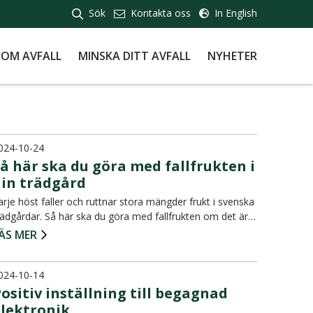
Sök
Kontakta oss
In English
 OM AVFALL
MINSKA DITT AVFALL
NYHETER
024-10-24
å här ska du göra med fallfrukten i
din trädgård
arje höst faller och ruttnar stora mängder frukt i svenska
rädgårdar. Så här ska du göra med fallfrukten om det är…
ÄS MER
024-10-14
ositiv inställning till begagnad
elektronik