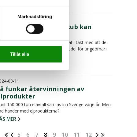
ÄS MER
Marknadsföring
024-09-04
En felsorterad lustgastub kan
orsaka explosion
örsäljningen av lustgastuber har ökat i takt med att de
livit allt vanligare som berusningsmedel för ungdomar i
Tillåt alla
v…
ÄS MER
024-08-11
Så funkar återvinningen av
elprodukter
unt 150 000 ton elavfall samlas in i Sverige varje år. Men
ad händer med elprodukterna?
ÄS MER
5
6
7
8
9
10
11
12