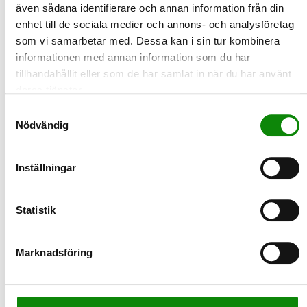
utv…
även sådana identifierare och annan information från din
LÄS MER
enhet till de sociala medier och annons- och analysföretag
som vi samarbetar med. Dessa kan i sin tur kombinera
informationen med annan information som du har
2024-06-11
tillhandahållit eller som de har samlat in när du har använt
Så får du matavfallspåsen att hålla
deras tjänster.
bättre i sommar
Samtyckesval
Nyligen infördes en lag som kräver att matavfall ska sorteras
Nödvändig
separat. Många har dock redan erfarenhet av att sorter…
LÄS MER
Inställningar
2024-05-16
Kunskapen om källsortering ökar
Statistik
Tre av fyra känner till att de har skyldighet att källsortera och
lämna förpackningar till återvinning. Och betydlig…
LÄS MER
Marknadsföring
2024-05-03