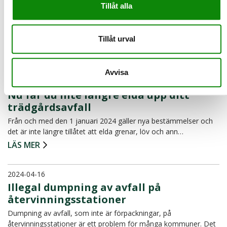
Så ska du göra med plastkorken på
Tillåt alla
pappersförpackningen
Det är med anledning av ny EU-lagstiftning, som träder i kraft 1
juli 2024, som korkarna numer sitter fast på plastf…
Tillåt urval
LÄS MER
Avvisa
2024-04-25
Nu får du inte längre elda upp ditt
trädgårdsavfall
Från och med den 1 januari 2024 gäller nya bestämmelser och
det är inte längre tillåtet att elda grenar, löv och ann…
LÄS MER
2024-04-16
Illegal dumpning av avfall på
återvinningsstationer
Dumpning av avfall, som inte är förpackningar, på
återvinningsstationer är ett problem för många kommuner. Det