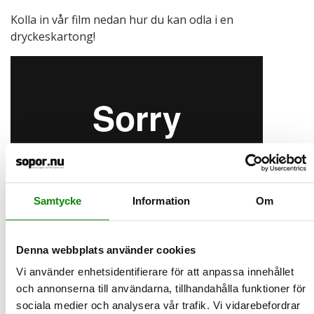
Kolla in vår film nedan hur du kan odla i en
dryckeskartong!
Samtycke
Information
Om
2024-07-01
Denna webbplats använder cookies
Statistik för 2023
Vi använder enhetsidentifierare för att anpassa innehållet
Sverige återvinner allt mer. Mer återvinning och mindre
och annonserna till användarna, tillhandahålla funktioner för
deponering. Men också mer avfall. Så kan man sammanfatta
sociala medier och analysera vår trafik. Vi vidarebefordrar