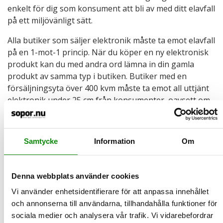
enkelt för dig som konsument att bli av med ditt elavfall
på ett miljövänligt sätt.
Alla butiker som säljer elektronik måste ta emot elavfall
på en 1-mot-1 princip. När du köper en ny elektronisk
produkt kan du med andra ord lämna in din gamla
produkt av samma typ i butiken. Butiker med en
försäljningsyta över 400 kvm måste ta emot all uttjänt
elektronik under 25 cm från konsumenter, oavsett om
de köper en ny produkt eller inte.
Är du nyfiken över hur återvinningen av lampor och
Samtycke
Information
Om
lysrör går till har vi en bra film
här
. Under 2023
återvann El-Kretsen 730 197 kilo ljuskällor.
Denna webbplats använder cookies
Vi använder enhetsidentifierare för att anpassa innehållet
2024-10-24
och annonserna till användarna, tillhandahålla funktioner för
Så här ska du göra med fallfrukten i din
sociala medier och analysera vår trafik. Vi vidarebefordrar
trädgård