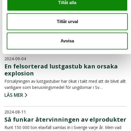
Tillåt alla
2024-09-19
"Hela Sverige plockar skräp" - häng med
du också!
Tillåt urval
Snart är det dags för "Hela Sverige plockar skräp" Den 21
september 2024, en dag där alla från norr till söder är v…
Avvisa
LÄS MER
2024-09-04
En felsorterad lustgastub kan orsaka
explosion
Försäljningen av lustgastuber har ökat i takt med att de blivit allt
vanligare som berusningsmedel för ungdomar i Sv…
LÄS MER
2024-08-11
Så funkar återvinningen av elprodukter
Runt 150 000 ton elavfall samlas in i Sverige varje år. Men vad