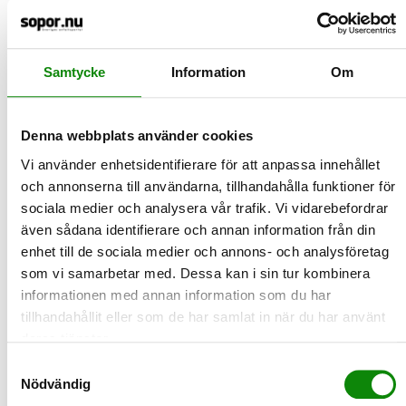
enkelt gör du dig av med din gamla
produkt
Värt att veta inför jul när många väljer att köpa exempelvis en
ny adventsljusstake, ljusslinga till julgranen eller…
Samtycke
Information
Om
LÄS MER
Denna webbplats använder cookies
2024-12-01
”Vi fixade ett engångsfritt Kulturkalas”
Vi använder enhetsidentifierare för att anpassa innehållet
och annonserna till användarna, tillhandahålla funktioner för
Sommaren 2024 kanske kommer att gå till historien som den då
sociala medier och analysera vår trafik. Vi vidarebefordrar
flergångs blev standard för snabbmat. För när Sveriges…
även sådana identifierare och annan information från din
LÄS MER
enhet till de sociala medier och annons- och analysföretag
som vi samarbetar med. Dessa kan i sin tur kombinera
2024-11-29
informationen med annan information som du har
Black Fridag och vi uppmanar dig att
tillhandahållit eller som de har samlat in när du har använt
lämna dina förpackningar till
deras tjänster.
återvinning
Samtyckesval
Black Friday - En dag som är starkt ihopkopplad med ökad
Nödvändig
konsumtion - och där med tonvis förpackningar som behöver