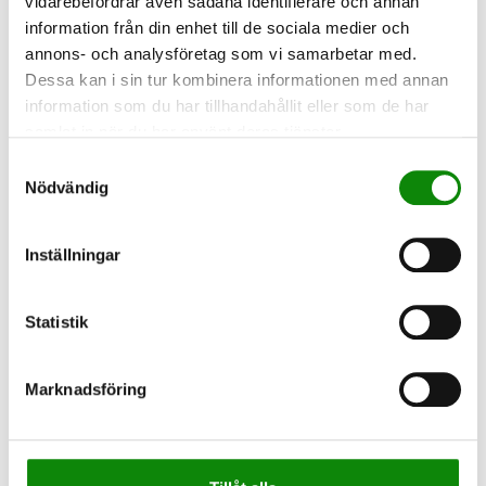
vidarebefordrar även sådana identifierare och annan
information från din enhet till de sociala medier och
annons- och analysföretag som vi samarbetar med.
Dessa kan i sin tur kombinera informationen med annan
information som du har tillhandahållit eller som de har
samlat in när du har använt deras tjänster.
2024-09-19
Samtyckesval
"Hela Sverige plockar
Nödvändig
skräp" - häng med du
också!
Inställningar
Snart är det dags för "Hela Sverige
plockar skräp" Den 21 september 2024,
en dag där alla från norr till söder är
Statistik
välkomna att delta i en nationell
skräpplockning. Detta evenemang
sammanfaller med World Cleanup Day…
Marknadsföring
LÄS MER