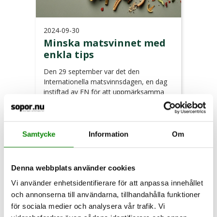
2024-09-30
Minska matsvinnet med
enkla tips
Den 29 september var det den
Internationella matsvinnsdagen, en dag
instiftad av FN för att uppmärksamma
och bekämpa matsvinnet globalt. I
svenska hushåll slängs 15 kilo ätbar mat
per person och år i soppåsen.
Samtycke
Information
Om
LÄS MER
Denna webbplats använder cookies
Vi använder enhetsidentifierare för att anpassa innehållet
och annonserna till användarna, tillhandahålla funktioner
för sociala medier och analysera vår trafik. Vi