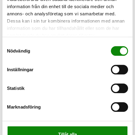
information från din enhet till de sociala medier och
annons- och analysföretag som vi samarbetar med.
2026-05-29
Dessa kan i sin tur kombinera informationen med annan
Din felsortering kostar,
information som du har tillhandahållit eller som de har
försvårar återvinning
samlat in när du har använt deras tjänster.
och kan orsaka bränder
Samtyckesval
Nödvändig
Felsortering i hushållsavfallet leder inte
bara till sämre återvinning. Det kan också
innebära ökade kostnader,
Inställningar
driftstörningar och säkerhetsrisker i
avfallshanteringen.
Statistik
LÄS MER
Marknadsföring
Tillåt alla