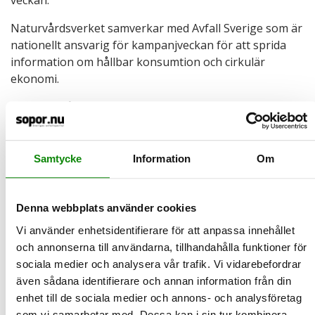
Naturvårdsverket samverkar med Avfall Sverige som är
nationellt ansvarig för kampanjveckan för att sprida
information om hållbar konsumtion och cirkulär
ekonomi.
Temat för årets kampanjvecka är matavfall. Visste du
att en tredjedel av all mat som produceras i världen äts
inte upp. Varje år slänger svenska hushåll cirka 15 kilo
ätbar mat per person i soporna. Att ta lagom mycket på
Samtycke
Information
Om
tallriken och ta hand om sina matrester är den allra
enklaste klimatinsatsen du kan göra.
Denna webbplats använder cookies
Vi använder enhetsidentifierare för att anpassa innehållet
2022-11-30
och annonserna till användarna, tillhandahålla funktioner för
Julkalender med återvinningstips
sociala medier och analysera vår trafik. Vi vidarebefordrar
även sådana identifierare och annan information från din
Följ gärna FTI:s julkalender på Facebook, där medarbetarna
enhet till de sociala medier och annons- och analysföretag
delar med sig av sina bästa tips på källsortering och åte…
som vi samarbetar med. Dessa kan i sin tur kombinera