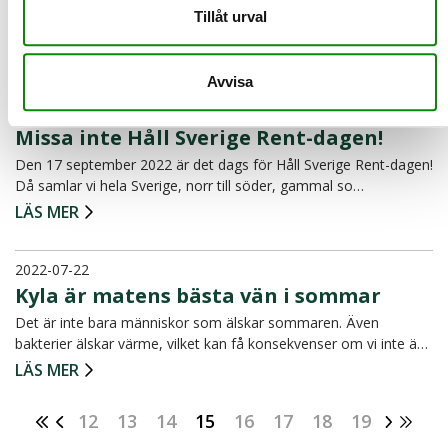
Har du ett par trasiga hörlurar i en låda hemma? Har du koll på
Tillåt urval
hur de ska sorteras?
LÄS MER
Avvisa
2022-09-05
Missa inte Håll Sverige Rent-dagen!
Den 17 september 2022 är det dags för Håll Sverige Rent-dagen!
Då samlar vi hela Sverige, norr till söder, gammal so…
LÄS MER
2022-07-22
Kyla är matens bästa vän i sommar
Det är inte bara människor som älskar sommaren. Även
bakterier älskar värme, vilket kan få konsekvenser om vi inte ä…
LÄS MER
12
13
14
15
16
17
18
19