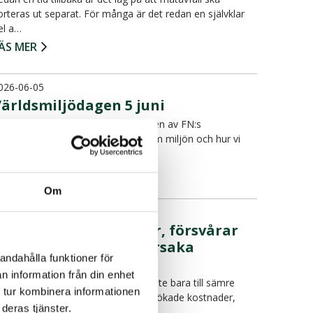
orteras ut separat. För många är det redan en självklar
el a…
ÄS MER
026-06-05
Världsmiljödagen 5 juni
en 5 juni är det Världsmiljödagen, en av FN:s
nternationella dagar som handlar om miljön och hur vi
illsammans ka…
ÄS MER
Om
026-05-29
in felsortering kostar, försvårar
återvinning och kan orsaka
andahålla funktioner för
bränder
n information från din enhet
elsortering i hushållsavfallet leder inte bara till sämre
 tur kombinera informationen
tervinning. Det kan också innebära ökade kostnader,
deras tjänster.
rif…