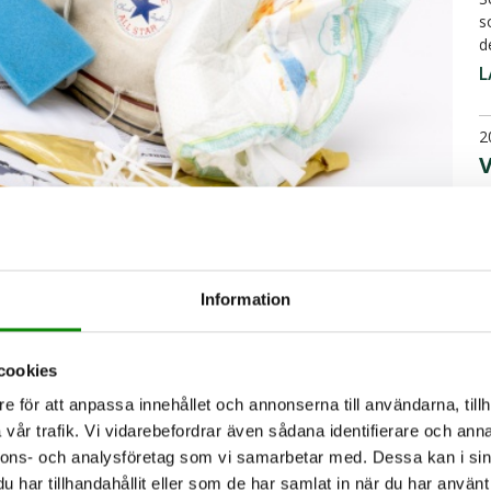
s
d
L
2
D
i
t
L
Information
2
D
cookies
kan materialåtervinnas sorterats ut finns
e för att anpassa innehållet och annonserna till användarna, tillh
n den kan också återvinnas!
vår trafik. Vi vidarebefordrar även sådana identifierare och anna
F
nnons- och analysföretag som vi samarbetar med. Dessa kan i sin
ehåller batterier, plåster, tops och en mängd
å
har tillhandahållit eller som de har samlat in när du har använt 
d