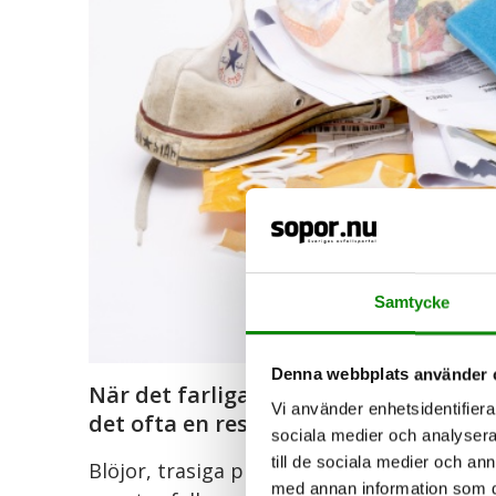
Samtycke
Denna webbplats använder 
När det farliga avfallet och allt som 
Vi använder enhetsidentifierar
det ofta en rest kvar - soppåsen. Me
sociala medier och analysera 
till de sociala medier och a
Blöjor, trasiga plastleksaker som inte inn
med annan information som du 