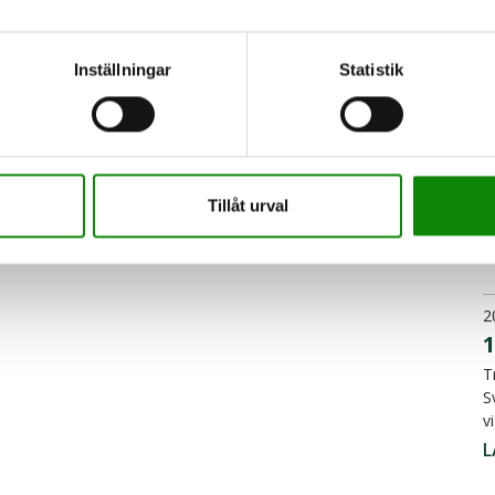
tt blir bränsle i särskilda anläggningar för
L
 el.
Inställningar
Statistik
2
M
s
Tillåt urval
v
L
2
1
T
S
v
L