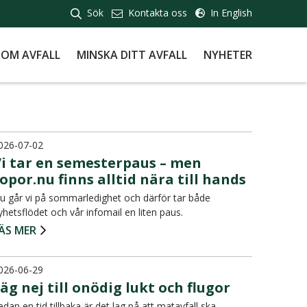
Sök
Kontakta oss
In English
 OM AVFALL
MINSKA DITT AVFALL
NYHETER
026-07-02
Vi tar en semesterpaus – men
opor.nu finns alltid nära till hands
u går vi på sommarledighet och därför tar både
yhetsflödet och vår infomail en liten paus.
ÄS MER
026-06-29
äg nej till onödig lukt och flugor
edan en tid tillbaka är det lag på att matavfall ska