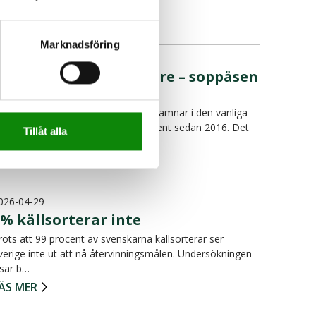
ÄS MER
Marknadsföring
026-05-26
Svenskar slänger mindre – soppåsen
har minskat rejält
ängden restavfall, alltså det som hamnar i den vanliga
oppåsen, har minskat med 23 procent sedan 2016. Det
Tillåt alla
isar n…
ÄS MER
026-04-29
% källsorterar inte
rots att 99 procent av svenskarna källsorterar ser
verige inte ut att nå återvinningsmålen. Undersökningen
isar b…
ÄS MER