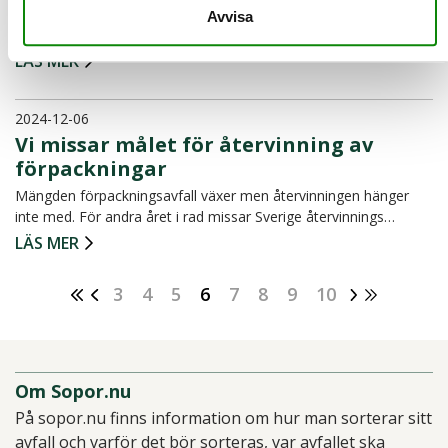
Julhelgerna (och den efterföljande rean) innebär en ökad
Avvisa
konsumtion i hushållen, vilket ger ett högt tryck på landet…
LÄS MER
2024-12-06
Vi missar målet för återvinning av
förpackningar
Mängden förpackningsavfall växer men återvinningen hänger
inte med. För andra året i rad missar Sverige återvinnings…
LÄS MER
3
4
5
6
7
8
9
10
Om Sopor.nu
På sopor.nu finns information om hur man sorterar sitt
avfall och varför det bör sorteras, var avfallet ska