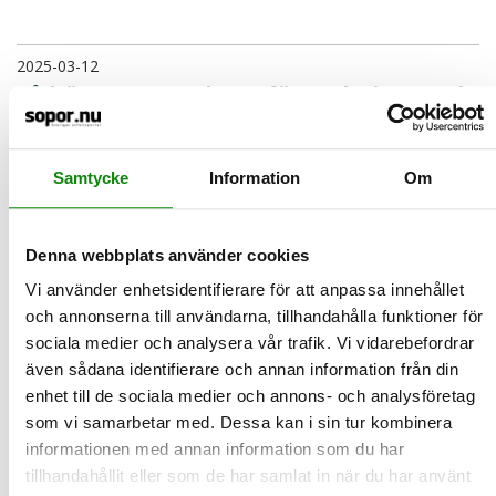
2025-03-12
Så här sorterar du en förpackning med
handsprit
Du är inte ensam om att fundera över hur den där tomma
flaskan i badrummet, som tidigare varit fylld med handsprit,…
Samtycke
Information
Om
LÄS MER
Denna webbplats använder cookies
2025-02-21
Vi använder enhetsidentifierare för att anpassa innehållet
Nu är det lättare att hitta
och annonserna till användarna, tillhandahålla funktioner för
avfallsstatistik
sociala medier och analysera vår trafik. Vi vidarebefordrar
Nu blir det lätt att se hur mycket avfall svenska hushåll slänger
även sådana identifierare och annan information från din
och att följa utvecklingen på Avfall Sveriges hems…
enhet till de sociala medier och annons- och analysföretag
LÄS MER
som vi samarbetar med. Dessa kan i sin tur kombinera
informationen med annan information som du har
2025-01-30
tillhandahållit eller som de har samlat in när du har använt