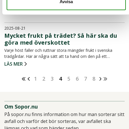
Avvisa
spolar ner prillorna i toalettstolen i stället för at…
LÄS MER
2025-08-21
Mycket frukt på trädet? Så här ska du
göra med överskottet
Varje höst faller och ruttnar stora mängder frukt i svenska
trädgårdar. Här är några sätt att ta hand om den på ett…
LÄS MER
1
2
3
4
5
6
7
8
Om Sopor.nu
På sopor.nu finns information om hur man sorterar sitt
avfall och varför det bör sorteras, var avfallet ska
lämnas och vad som händer sedan.