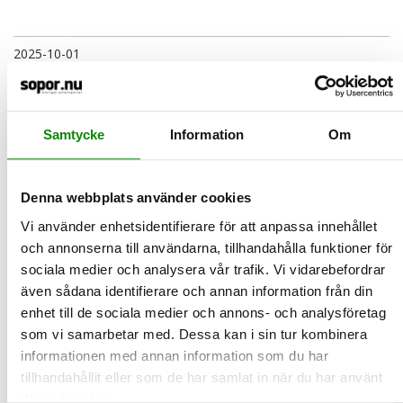
2025-10-01
Från 1 oktober ska du slänga trasiga
strumpor i soppåsen
Från 1 oktober 2025 gäller nya regler för hur du ska sortera
Samtycke
Information
Om
textilier. Det här är det viktigaste du behöver veta.
LÄS MER
Denna webbplats använder cookies
2025-09-29
Vi använder enhetsidentifierare för att anpassa innehållet
15 kilo ätbar mat per person hamnar i
och annonserna till användarna, tillhandahålla funktioner för
soporna – varje år
sociala medier och analysera vår trafik. Vi vidarebefordrar
Idag, 29 september, är det den Internationella matsvinnsdagen,
även sådana identifierare och annan information från din
en dag instiftad av FN för att uppmärksamma och bekäm…
enhet till de sociala medier och annons- och analysföretag
LÄS MER
som vi samarbetar med. Dessa kan i sin tur kombinera
informationen med annan information som du har
tillhandahållit eller som de har samlat in när du har använt
2025-09-17
deras tjänster.