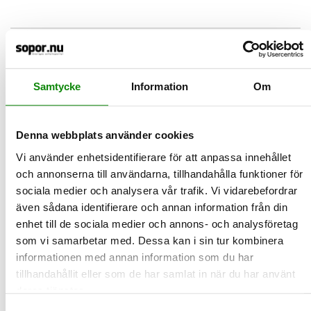
2026-04-16
Gör odlingen roligare - odla i
förpackning
Samtycke
Information
Om
Våren närmar sig och det är dags att böja planera inför
säsongens odling. Varför inte använda sånt som antagligen re…
LÄS MER
Denna webbplats använder cookies
Vi använder enhetsidentifierare för att anpassa innehållet
2026-03-25
och annonserna till användarna, tillhandahålla funktioner för
Nu minskar vi matsvinnet - Zero Waste
sociala medier och analysera vår trafik. Vi vidarebefordrar
Day närmar sig
även sådana identifierare och annan information från din
Den 30 mars är det International Zero Waste Day - FN:s initiativ
enhet till de sociala medier och annons- och analysföretag
för att lyfta hållbara konsumtions- och produktions…
som vi samarbetar med. Dessa kan i sin tur kombinera
LÄS MER
informationen med annan information som du har
tillhandahållit eller som de har samlat in när du har använt
deras tjänster.
2026-03-24