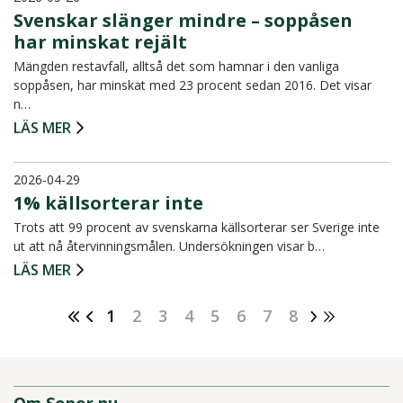
Svenskar slänger mindre – soppåsen
har minskat rejält
Mängden restavfall, alltså det som hamnar i den vanliga
soppåsen, har minskat med 23 procent sedan 2016. Det visar
n…
LÄS MER
2026-04-29
1% källsorterar inte
Trots att 99 procent av svenskarna källsorterar ser Sverige inte
ut att nå återvinningsmålen. Undersökningen visar b…
LÄS MER
1
2
3
4
5
6
7
8