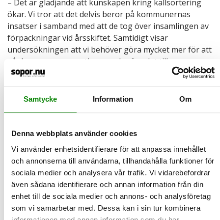
– Det är glädjande att kunskapen kring källsortering
ökar. Vi tror att det delvis beror på kommunernas
insatser i samband med att de tog över insamlingen av
förpackningar vid årsskiftet. Samtidigt visar
undersökningen att vi behöver göra mycket mer för att
nå den yngre generationen och göra det till en
självklarhet även för dem att sortera ut sina
förpackningar till återvinning, säger Anna-Carin
Gripwall, kommunikationschef på Avfall Sverige.
Samtycke
Information
Om
Faktaruta
Denna webbplats använder cookies
Återvinningskompassen genomförs i Avfall Sveriges
regi för första gången under 2024. Den omfattar 1 000
Vi använder enhetsidentifierare för att anpassa innehållet
intervjuer i form av en webbenkät, utförd av Origo
och annonserna till användarna, tillhandahålla funktioner för
Group.
sociala medier och analysera vår trafik. Vi vidarebefordrar
även sådana identifierare och annan information från din
Återvinningskompassen kommer att bli en
enhet till de sociala medier och annons- och analysföretag
återkommande undersökning för att granska
som vi samarbetar med. Dessa kan i sin tur kombinera
svenskarnas attityd och kunskap kring källsortering av
informationen med annan information som du har