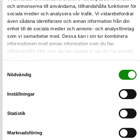
Lita på dina sinnen, titta, lukta och smaka och kasta
och annonserna till användarna, tillhandahålla funktioner för
inte mat i onödan.
sociala medier och analysera vår trafik. Vi vidarebefordrar
även sådana identifierare och annan information från din
enhet till de sociala medier och annons- och analysföretag
som vi samarbetar med. Dessa kan i sin tur kombinera
2022-11-30
informationen med annan information som du har
Julkalender med återvinningstips
tillhandahållit eller som de har samlat in när du har använt
Följ gärna FTI:s julkalender på Facebook, där medarbetarna
deras tjänster.
delar med sig av sina bästa tips på källsortering och åte…
Samtyckesval
LÄS MER
Nödvändig
2022-10-20
Inställningar
En femtedel källsorteras fel
En stor andel av de förpackningar som svenska hushåll lämnar
in till återvinning har källsorterats fel, det visar st…
Statistik
LÄS MER
Marknadsföring
2022-10-14