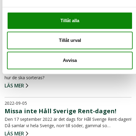
Internationella e-avfallsdagen 14
oktober
Tillåt alla
Idag är det International E-Waste Day, dagen då vi
uppmärksammar vikten av att återvinna elektronik och batterier!
LÄS MER
Tillåt urval
2022-09-26
Avvisa
Så sorterar du dina hörlurar
Har du ett par trasiga hörlurar i en låda hemma? Har du koll på
hur de ska sorteras?
LÄS MER
2022-09-05
Missa inte Håll Sverige Rent-dagen!
Den 17 september 2022 är det dags för Håll Sverige Rent-dagen!
Då samlar vi hela Sverige, norr till söder, gammal so…
LÄS MER