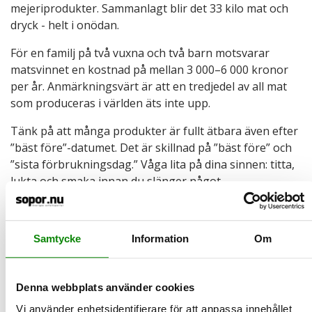
mejeriprodukter. Sammanlagt blir det 33 kilo mat och
dryck - helt i onödan.
För en familj på två vuxna och två barn motsvarar
matsvinnet en kostnad på mellan 3 000–6 000 kronor
per år. Anmärkningsvärt är att en tredjedel av all mat
som produceras i världen äts inte upp.
Tänk på att många produkter är fullt ätbara även efter
”bäst före”-datumet. Det är skillnad på ”bäst före” och
”sista förbrukningsdag.” Våga lita på dina sinnen: titta,
lukta och smaka innan du slänger något.
Enkla tips för att minska ditt matsvinn:
Sänk temperaturen i kylen. Vid 4 grader håller maten
Samtycke
Information
Om
längre.
Håll koll på vad du har hemma och se över vad du
har i ditt kylskåp, i din frys och i ditt skafferi innan du
Denna webbplats använder cookies
går och handlar.
Vi använder enhetsidentifierare för att anpassa innehållet