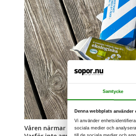
Samtycke
Denna webbplats använder 
Vi använder enhetsidentifierar
Våren närmar sig och det är dags att 
sociala medier och analysera 
Varför inte använda sånt som antagli
till de sociala medier och a