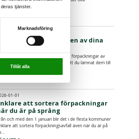
edvetenheten…
deras tjänster.
ÄS MER
Marknadsföring
026-02-25
Så här går återvinningen av dina
örpackningar till
ndrar du vad som händer med dina förpackningar av
las, metall, papper och plast efter att du lämnat dem till
Tillåt alla
terv…
ÄS MER
026-01-01
Enklare att sortera förpackningar
när du är på språng
rån och med den 1 januari blir det i de flesta kommuner
nklare att sortera förpackningsavfall även när du är på
p…