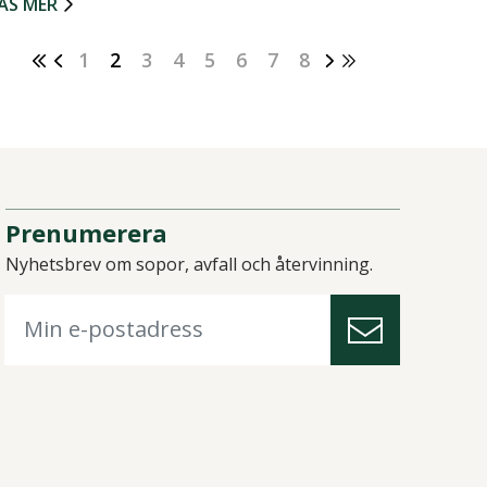
ÄS MER
1
2
3
4
5
6
7
8
Prenumerera
Nyhetsbrev om sopor, avfall och återvinning.