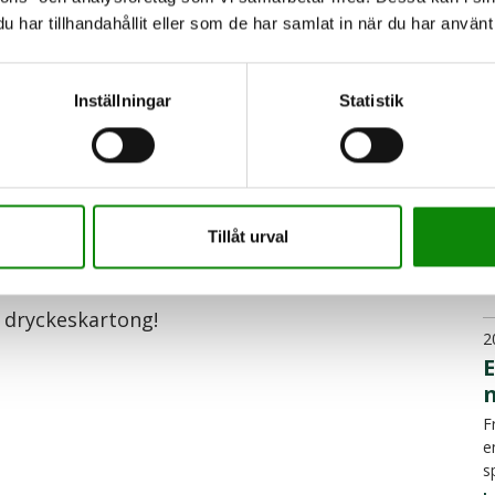
m
ika slag funkar alldeles utmärkt!
har tillhandahållit eller som de har samlat in när du har använt 
L
Inställningar
Statistik
2
f
U
vindruvor i tex)
g
Tillåt urval
å
L
en dryckeskartong!
2
F
e
s