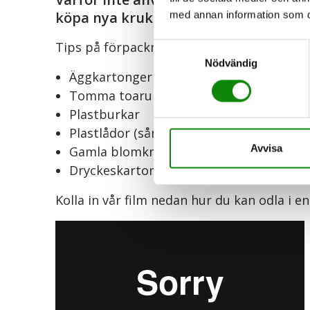
köpa nya krukor? Förpackningar av ol
med annan information som du 
Tips på förpackningar att använda:
Samtyckesval
Nödvändig
Äggkartonger
Tomma toarullar
Plastburkar
Plastlådor (såna man köper tomater och 
Avvisa
Gamla blomkrukor
Dryckeskartonger
Kolla in vår film nedan hur du kan odla i 