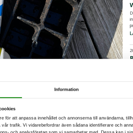
D
i
p
L
2
R
S
p
o
Information
L
cookies
2
I
e för att anpassa innehållet och annonserna till användarna, tillh
böja planera inför säsongens odling.
vår trafik. Vi vidarebefordrar även sådana identifierare och anna
I
gen redan finns hemma istället för att
nnons- och analysföretag som vi samarbetar med. Dessa kan i sin
å