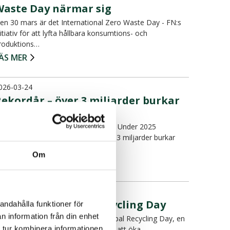
Waste Day närmar sig
en 30 mars är det International Zero Waste Day - FN:s
nitiativ för att lyfta hållbara konsumtions- och
roduktions…
ÄS MER
026-03-24
ekordår – över 3 miljarder burkar
och flaskor pantade
venskarna pantar mer än någonsin. Under 2025
asserades en ny milstolpe när över 3 miljarder burkar
ch flaskor pan…
Om
ÄS MER
026-03-18
dag är det Global Recycling Day
andahålla funktioner för
n information från din enhet
dag, 18 mars, uppmärksammas Global Recycling Day, en
 tur kombinera informationen
rlig internationell dag som syftar till att öka