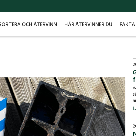
SORTERA OCH ÅTERVINN
HÄR ÅTERVINNER DU
FAKTA
2
G
V
s
a
L
2