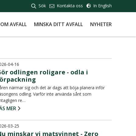
Sök
Kontakta oss
In English
 OM AVFALL
MINSKA DITT AVFALL
NYHETER
026-04-16
ör odlingen roligare - odla i
förpackning
åren närmar sig och det är dags att böja planera inför
äsongens odling. Varför inte använda sånt som
ntagligen re…
ÄS MER
026-03-25
Nu minskar vi matsvinnet - Zero