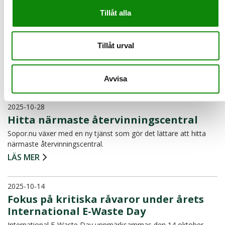
2025-11-19
Tillåt alla
Hela Europa fokuserar på mindre
elavfall under Europa minskar avfallet-
veckan
Tillåt urval
Lagom till Black Week infaller ”Europa minskar avfallet”, den
största kampanjen för att öka medvetenheten om förebyg…
LÄS MER
Avvisa
2025-10-28
Hitta närmaste återvinningscentral
Sopor.nu växer med en ny tjänst som gör det lättare att hitta
närmaste återvinningscentral.
LÄS MER
2025-10-14
Fokus på kritiska råvaror under årets
International E-Waste Day
International E-Waste Day uppmärksammas den 14 oktober