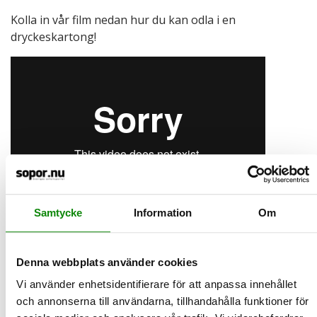
Kolla in vår film nedan hur du kan odla i en
dryckeskartong!
Samtycke
Information
Om
2025-12-22
Denna webbplats använder cookies
Så här sorterar du julklappspapper och
andra julförpackningar
Vi använder enhetsidentifierare för att anpassa innehållet
och annonserna till användarna, tillhandahålla funktioner för
Julhelgerna (och den efterföljande rean) innebär en ökad