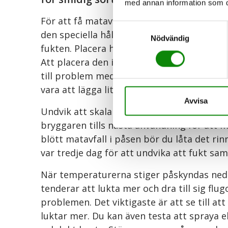
med annan information som du 
För att få matavfallspåsen att hålla längre 
Samtyckesval
den speciella hållaren som låter luften cir
Nödvändig
fukten. Placera hållaren luftigt, helst för s
Att placera den i en hink kan försämra ven
till problem med att hålla den hel och torr.
vara att lägga lite använt hushållspapper o
Avvisa
Undvik att skala potatis och grönsaker med 
bryggaren tills nästa användning för att m
blött matavfall i påsen bör du låta det rin
var tredje dag för att undvika att fukt sam
När temperaturerna stiger påskyndas ned
tenderar att lukta mer och dra till sig flu
problemen. Det viktigaste är att se till att
luktar mer. Du kan även testa att spraya el