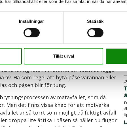
har tillhandahållit eller som de har samlat in när du har använt 
L
är det viktigt att hålla den torr. Använd alltid
kulera runt påsen och hjälper till att avdunsta
Inställningar
Statistik
2
ig själv i lådan eller i skåpet under diskbänken.
tilationen och göra påsen fuktig, vilket kan leda
 Ytterligare tips för att hålla påsen torr kan
I
ch servetter i matavfallet.
f
Tillåt urval
h
rinnande vatten och låt kaffefiltret sitta kvar i
L
inska fuktigheten i matavfallet. Innan du lägger
na av. Ha som regel att byta påse varannan eller
2
las och påsen blir för tung.
T
brytningsprocessen av matavfallet, som då
D
gor. Men det finns vissa knep för att motverka
å
 avfallet är så torrt som möjligt då fuktigt avfall
t
ler droppa lite ättika i påsen så håller du flugor
L