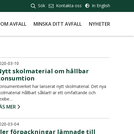
Sök
Kontakta oss
In English
 OM AVFALL
MINSKA DITT AVFALL
NYHETER
020-03-10
Nytt skolmaterial om hållbar
konsumtion
onsumentverket har lanserat nytt skolmaterial. Det nya
kolmaterial Hållbart såklart! är ett omfattande och
lexibe…
ÄS MER
020-03-04
ler förpackningar lämnade till