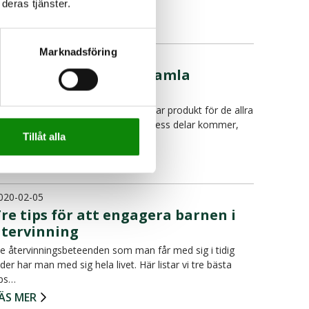
deras tjänster.
ÄS MER
Marknadsföring
020-02-06
Vad händer med min gamla
telefon?
 Sverige är mobiltelefonen en självklar produkt för de allra
lesta. Men kunskapen om varifrån dess delar kommer,
Tillåt alla
…
ÄS MER
020-02-05
re tips för att engagera barnen i
återvinning
e återvinningsbeteenden som man får med sig i tidig
lder har man med sig hela livet. Här listar vi tre bästa
ips…
ÄS MER