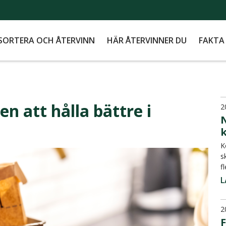
SORTERA OCH ÅTERVINN
HÄR ÅTERVINNER DU
FAKTA
n att hålla bättre i
2
K
s
f
L
2
F