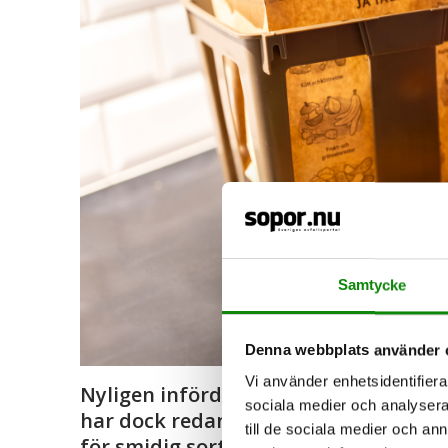
Samtycke
Denna webbplats använder 
Vi använder enhetsidentifierar
Nyligen infördes en lag som kräver a
sociala medier och analysera 
har dock redan erfarenhet av att sor
till de sociala medier och a
för smidig sortering av matavfall.