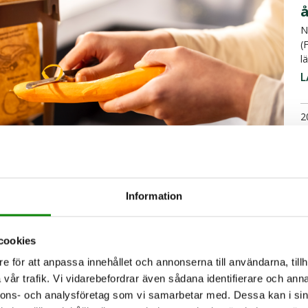
N
(
l
L
2
S
w
u
Information
L
2
cookies
e för att anpassa innehållet och annonserna till användarna, tillh
tt matavfall ska sorteras separat. Många
vår trafik. Vi vidarebefordrar även sådana identifierare och anna
tera sitt matavfall. Här kommer några tips
N
nnons- och analysföretag som vi samarbetar med. Dessa kan i sin
S