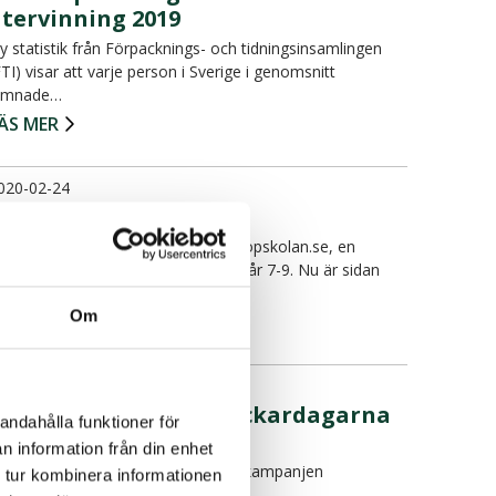
återvinning 2019
y statistik från Förpacknings- och tidningsinsamlingen
FTI) visar att varje person i Sverige i genomsnitt
ämnade…
ÄS MER
020-02-24
Uppdaterad sopskola
edan flera år driver Avfall Sverige sopskolan.se, en
ebbplats med skolmaterial för skolår 7-9. Nu är sidan
ppdate…
Om
ÄS MER
020-02-12
Anmälan till Skräpplockardagarna
andahålla funktioner för
2020 öppen!
n information från din enhet
u är anmälan till Håll Sverige Rent kampanjen
 tur kombinera informationen
kräpplockardagarna öppen.