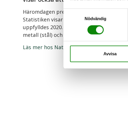
Häromdagen presenterade Naturvårdsverket
Samtyckesval
Statistiken visar att tre av de nio nation
Nödvändig
uppfylldes 2020. Målen nåddes för förpack
metall (stål) och aluminium (inklusive pant
Läs mer hos Naturvårdsverket
Avvisa