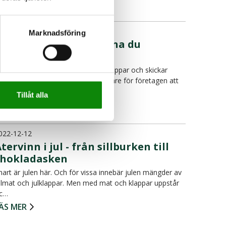
ÄS MER
022-12-27
Marknadsföring
Vad händer med varorna du
returnerar?
isste du att mycket av det vi nätshoppar och skickar
illbaka slängs? Detta då det är billigare för företagen att
…
Tillåt alla
ÄS MER
022-12-12
tervinn i jul - från sillburken till
chokladasken
nart är julen här. Och för vissa innebär julen mängder av
ulmat och julklappar. Men med mat och klappar uppstår
c…
ÄS MER