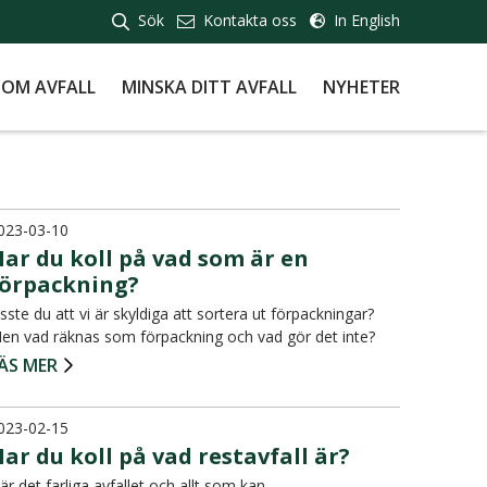
Sök
Kontakta oss
In English
 OM AVFALL
MINSKA DITT AVFALL
NYHETER
023-03-10
ar du koll på vad som är en
förpackning?
isste du att vi är skyldiga att sortera ut förpackningar?
en vad räknas som förpackning och vad gör det inte?
ÄS MER
023-02-15
ar du koll på vad restavfall är?
är det farliga avfallet och allt som kan