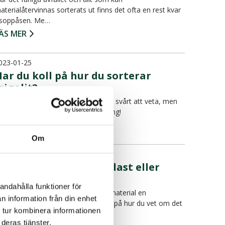
aterialåtervinnas sorterats ut finns det ofta en rest kvar
 soppåsen. Me…
ÄS MER
023-01-25
ar du koll på hur du sorterar
rigolit?
ur man ska sortera frigolit kan vara svårt att veta, men
et ska sorteras som plastförpackning!
ÄS MER
Om
023-01-05
ka det sorteras som plast eller
metall?
andahålla funktioner för
bland är det svårt att avgöra vilket material en
n information från din enhet
örpackning är gjort i. Här får du tips på hur du vet om det
 tur kombinera informationen
r pl…
deras tjänster.