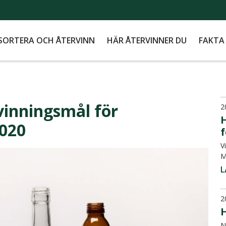
SORTERA OCH ÅTERVINN
HÄR ÅTERVINNER DU
FAKTA
vinningsmål för
2
H
2020
V
M
L
2
H
N