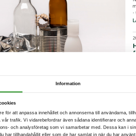
m
-
L
2
H
f
H
d
L
Information
2
S
cookies
e för att anpassa innehållet och annonserna till användarna, tillh
I
iljoner ton förpackningar till varor och
vår trafik. Vi vidarebefordrar även sådana identifierare och anna
f
er landets förpackningsavfall. Siffrorna
nnons- och analysföretag som vi samarbetar med. Dessa kan i sin
ä
rpackningsavfall blev materialåtervunnet.
har tillhandahållit eller som de har samlat in när du har använt 