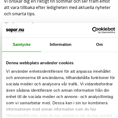
Vi önskar dig en riktigt fin sommar och ser fram emot
att vara tillbaka efter ledigheten med aktuella nyheter
och smarta tips.
Glad sommar!
Samtycke
Information
Om
2026-07-02
Vi tar en semesterpaus – men sopor.nu
finns alltid nära till hands
Denna webbplats använder cookies
Nu går vi på sommarledighet och därför tar både nyhetsflödet
och vår infomail en liten paus.
Vi använder enhetsidentifierare för att anpassa innehållet
LÄS MER
och annonserna till användarna, tillhandahålla funktioner för
sociala medier och analysera vår trafik. Vi vidarebefordrar
även sådana identifierare och annan information från din
2026-06-29
enhet till de sociala medier och annons- och analysföretag
Säg nej till onödig lukt och flugor
som vi samarbetar med. Dessa kan i sin tur kombinera
Sedan en tid tillbaka är det lag på att matavfall ska sorteras ut
informationen med annan information som du har
separat. För många är det redan en självklar del a…
tillhandahållit eller som de har samlat in när du har använt