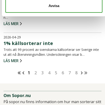
har minskat rejält
Avvisa
Mängden restavfall, alltså det som hamnar i den vanliga
soppåsen, har minskat med 23 procent sedan 2016. Det visar
n…
LÄS MER
2026-04-29
1% källsorterar inte
Trots att 99 procent av svenskarna källsorterar ser Sverige inte
ut att nå återvinningsmålen. Undersökningen visar b…
LÄS MER
1
2
3
4
5
6
7
8
Om Sopor.nu
På sopor.nu finns information om hur man sorterar sitt