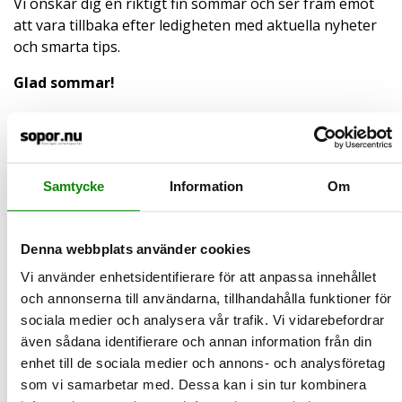
Vi önskar dig en riktigt fin sommar och ser fram emot
att vara tillbaka efter ledigheten med aktuella nyheter
och smarta tips.
Glad sommar!
2025-10-01
Från 1 oktober ska du slänga trasiga
Samtycke
Information
Om
strumpor i soppåsen
Från 1 oktober 2025 gäller nya regler för hur du ska sortera
textilier. Det här är det viktigaste du behöver veta.
Denna webbplats använder cookies
LÄS MER
Vi använder enhetsidentifierare för att anpassa innehållet
och annonserna till användarna, tillhandahålla funktioner för
2025-09-29
sociala medier och analysera vår trafik. Vi vidarebefordrar
15 kilo ätbar mat per person hamnar i
även sådana identifierare och annan information från din
soporna – varje år
enhet till de sociala medier och annons- och analysföretag
som vi samarbetar med. Dessa kan i sin tur kombinera
Idag, 29 september, är det den Internationella matsvinnsdagen,