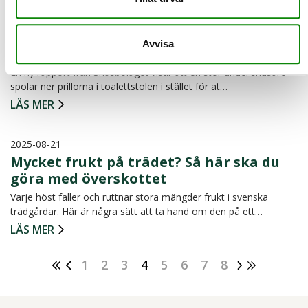
2025-09-01
Många snusare spolar ner prillorna –
Avvisa
trots vetskap om miljöpåverkan
En ny rapport från Snusbolaget visar att en stor andel snusare
spolar ner prillorna i toalettstolen i stället för at…
LÄS MER
2025-08-21
Mycket frukt på trädet? Så här ska du
göra med överskottet
Varje höst faller och ruttnar stora mängder frukt i svenska
trädgårdar. Här är några sätt att ta hand om den på ett…
LÄS MER
1
2
3
4
5
6
7
8