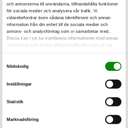
och annonserna till användarna, tillhandahålla funktioner
för sociala medier och analysera vår trafik. Vi
vidarebefordrar även sådana identifierare och annan
information från din enhet till de sociala medier och
annons- och analysföretag som vi samarbetar med.
Dessa kan i sin tur kombinera informationen med annan
information som du har tillhandahållit eller som de har
samlat in när du har använt deras tjänster.
2026-03-18
Idag är det Global
Samtyckesval
Nödvändig
Recycling Day
Idag, 18 mars, uppmärksammas Global
Inställningar
Recycling Day, en årlig internationell dag
som syftar till att öka medvetenheten
om återvinningens betydelse.
Statistik
LÄS MER
Marknadsföring