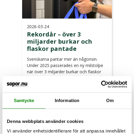
2026-03-24
Rekordår – över 3
miljarder burkar och
flaskor pantade
Svenskarna pantar mer än någonsin.
Under 2025 passerades en ny milstolpe
när över 3 miljarder burkar och flaskor
pantades – cirka 130 miljoner fler än året
innan. Det motsvarar i genomsnitt över 8
miljoner pantade fö…
Samtycke
Information
Om
LÄS MER
Denna webbplats använder cookies
Vi använder enhetsidentifierare för att anpassa innehållet