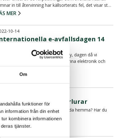
ämnar in till återvinning har källsorterats fel, det visar st…
ÄS MER
022-10-14
nternationella e-avfallsdagen 14
oktober
dag är det International E-Waste Day, dagen då vi
ppmärksammar vikten av att återvinna elektronik och
atterier!
Om
ÄS MER
022-09-26
å sorterar du dina hörlurar
andahålla funktioner för
ar du ett par trasiga hörlurar i en låda hemma? Har du
n information från din enhet
oll på hur de ska sorteras?
 tur kombinera informationen
ÄS MER
deras tjänster.