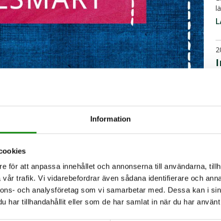
l
L
2
I
I
u
b
Information
L
Små medvetna val i vardagen bidrar till
2
cookies
S
h klimatpåverkan genom att förlänga
e för att anpassa innehållet och annonserna till användarna, tillh
vslängden på ett plagg minskar miljö- och
H
vår trafik. Vi vidarebefordrar även sådana identifierare och anna
k
nnons- och analysföretag som vi samarbetar med. Dessa kan i sin
L
har tillhandahållit eller som de har samlat in när du har använt 
imatet och hälsan. Du som konsument kan,