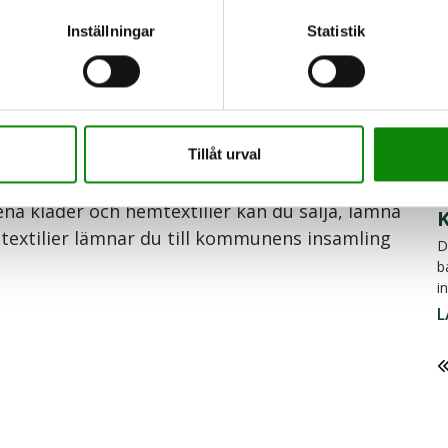
till en mer hållbar textilkonsumtion. Här är
2
Inställningar
Statistik
M
D
n det nyproducerade plagget? Köp gärna
d
s
ningarna Svanen, EU Ecolabel, Bra Miljöval och
L
Tillåt urval
et för att tvätta så håller kläderna längre.
2
rena kläder och hemtextilier kan du sälja, lämna
ta textilier lämnar du till kommunens insamling
D
b
i
L