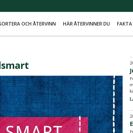
SORTERA OCH ÅTERVINN
HÄR ÅTERVINNER DU
FAKTA
ilsmart
2
F
m
k
L
2
E
E