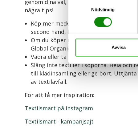
genom dina val, göra mycket för att bidra 
Samtyckesval
några tips!
Nödvändig
Köp mer medvetet. Behöver du verklige
second hand, låna, byt och hyr.
Om du köper nytt, titta efter miljömärk
Global Organic Textile Standard (GOTS).
Avvisa
Vädra eller ta bort enstaka fläckar iställ
Släng inte textilier i soporna. Hela och 
till klädinsamling eller ge bort. Uttjän
av textilavfall.
För att få mer inspiration:
Textilsmart på instagram
Textilsmart - kampanjsajt