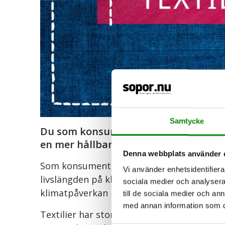
Samtycke
Du som konsument kan göra skillnad. 
en mer hållbar planet.
Denna webbplats använder 
Som konsument kan man minska miljö- oc
Vi använder enhetsidentifierar
livslängden på kläder. Om vi fördubblar li
sociala medier och analysera 
klimatpåverkan med närmare 50 procent.
till de sociala medier och a
med annan information som du 
Textilier har stor påverkan på miljön, kl