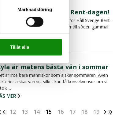
022-09-05
Marknadsföring
issa inte Håll Sverige Rent-dagen!
en 17 september 2022 är det dags för Håll Sverige Rent-
agen! Då samlar vi hela Sverige, norr till söder, gammal
o…
ÄS MER
Tillåt alla
022-07-22
Kyla är matens bästa vän i sommar
et är inte bara människor som älskar sommaren. Även
akterier älskar värme, vilket kan få konsekvenser om vi
nte ä…
ÄS MER
12
13
14
15
16
17
18
19