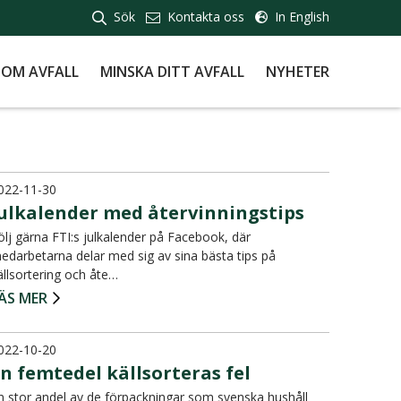
Sök
Kontakta oss
In English
 OM AVFALL
MINSKA DITT AVFALL
NYHETER
022-11-30
Julkalender med återvinningstips
ölj gärna FTI:s julkalender på Facebook, där
edarbetarna delar med sig av sina bästa tips på
ällsortering och åte…
ÄS MER
022-10-20
n femtedel källsorteras fel
n stor andel av de förpackningar som svenska hushåll