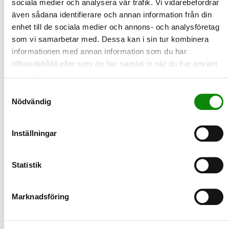
sociala medier och analysera vår trafik. Vi vidarebefordrar
som orsakar stor skada om de kommer ut i naturen.
även sådana identifierare och annan information från din
LÄS MER
enhet till de sociala medier och annons- och analysföretag
som vi samarbetar med. Dessa kan i sin tur kombinera
2023-10-16
informationen med annan information som du har
Svenska folkets källsortering minskade
tillhandahållit eller som de har samlat in när du har använt
växthusgasutsläppen med 500 000 ton
deras tjänster.
under 2022
Samtyckesval
Den höga viljan att källsortera förpackningar i Sverige har stor
Nödvändig
effekt på utsläppen av växthusgaser. Det visar ny s…
LÄS MER
Inställningar
2023-10-13
International E-Waste Day
Statistik
Idag, den 14 oktober är det International E-Waste Day och årets
tema är osynligt e-avfall, d.v.s. osynlig elekronik.
Marknadsföring
LÄS MER