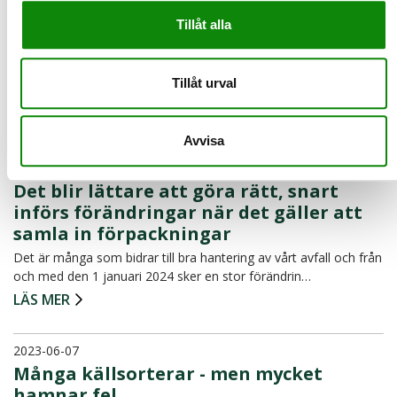
2023-09-29
Tillåt alla
Internationella matsvinnsdagen
Idag är det den Internationella matsvinnsdagen och
Livsmedelsverket har släppt en rapport med detaljerad inblick i
Tillåt urval
v…
LÄS MER
Avvisa
2023-09-26
Det blir lättare att göra rätt, snart
införs förändringar när det gäller att
samla in förpackningar
Det är många som bidrar till bra hantering av vårt avfall och från
och med den 1 januari 2024 sker en stor förändrin…
LÄS MER
2023-06-07
Många källsorterar - men mycket
hamnar fel