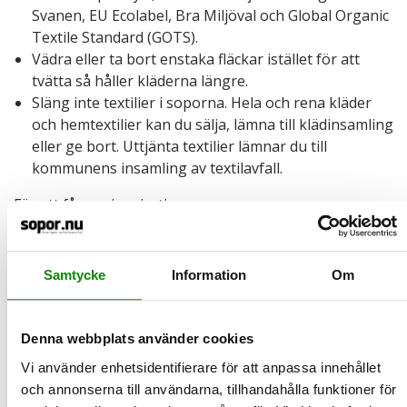
Svanen, EU Ecolabel, Bra Miljöval och Global Organic
Textile Standard (GOTS).
Vädra eller ta bort enstaka fläckar istället för att
tvätta så håller kläderna längre.
Släng inte textilier i soporna. Hela och rena kläder
och hemtextilier kan du sälja, lämna till klädinsamling
eller ge bort. Uttjänta textilier lämnar du till
kommunens insamling av textilavfall.
För att få mer inspiration:
Textilsmart på instagram
Textilsmart - kampanjsajt
Samtycke
Information
Om
Denna webbplats använder cookies
2023-11-12
Vi använder enhetsidentifierare för att anpassa innehållet
Varför ska jag sortera batterier?
och annonserna till användarna, tillhandahålla funktioner för
Batterier kan innehålla kvicksilver, kadmium och bly - ämnen