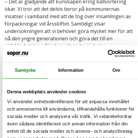
– Det är glädjande att kunskapen kring källsortering
ökar. Vi tror att det delvis beror på kommunernas
insatser i samband med att de tog över insamlingen av
förpackningar vid årsskiftet. Samtidigt visar
undersökningen att vi behöver göra mycket mer för att
nå den yngre generationen och göra det till en
självklarhet även för dem att sortera ut sina
förpackningar till återvinning, säger Anna-Carin
Gripwall, kommunikationschef på Avfall Sverige.
Samtycke
Information
Om
Faktaruta
Återvinningskompassen genomförs i Avfall Sveriges
Denna webbplats använder cookies
regi för första gången under 2024. Den omfattar 1 000
intervjuer i form av en webbenkät, utförd av Origo
Vi använder enhetsidentifierare för att anpassa innehållet
Group.
och annonserna till användarna, tillhandahålla funktioner för
sociala medier och analysera vår trafik. Vi vidarebefordrar
Återvinningskompassen kommer att bli en
även sådana identifierare och annan information från din
återkommande undersökning för att granska
enhet till de sociala medier och annons- och analysföretag
svenskarnas attityd och kunskap kring källsortering av