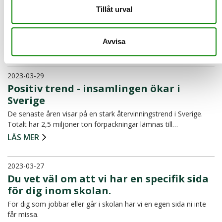
Glasåtervinning
Tillåt urval
Hur länge har vi återvunnit glas i Sverige och vilka är egentligen
glasförpackningarnas bästa egenskaper? FTI ställd…
Avvisa
LÄS MER
2023-03-29
Positiv trend - insamlingen ökar i
Sverige
De senaste åren visar på en stark återvinningstrend i Sverige.
Totalt har 2,5 miljoner ton förpackningar lämnas till…
LÄS MER
2023-03-27
Du vet väl om att vi har en specifik sida
för dig inom skolan.
För dig som jobbar eller går i skolan har vi en egen sida ni inte
får missa.