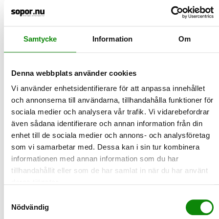
i vasken, per person och år. De produkter som oftast
hälls ut är kaffe, te och mejeriprodukter.
• Sammanlagt slängs alltså 33 kilo mat per person och
Samtycke
Information
Om
år, för en familj på två vuxna och två barn handlar det
om cirka 130 kilo per år.
Denna webbplats använder cookies
• Ett matsvinn på 15 kilo i soptunnan skulle kunna
Vi använder enhetsidentifierare för att anpassa innehållet
motsvara nästan 35 måltider per år för en person (en
och annonserna till användarna, tillhandahålla funktioner för
lunch brukar väga ca 400-500 gram).
sociala medier och analysera vår trafik. Vi vidarebefordrar
• För en familj på två vuxna och två barn motsvarar
även sådana identifierare och annan information från din
matsvinnet en kostnad på mellan 5000-6000 kronor per
enhet till de sociala medier och annons- och analysföretag
år. Källa: Livsmedelsverket
som vi samarbetar med. Dessa kan i sin tur kombinera
informationen med annan information som du har
Källa: Livsmedelsverk, 2025
tillhandahållit eller som de har samlat in när du har använt
deras tjänster.
Samtyckesval
2021-09-17
Nödvändig
Europa minskar avfallet 2021 (1)