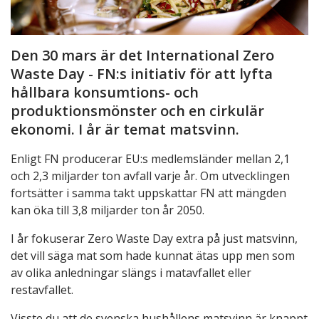
Den 30 mars är det International Zero
Waste Day - FN:s initiativ för att lyfta
hållbara konsumtions- och
produktionsmönster och en cirkulär
ekonomi. I år är temat matsvinn.
Enligt FN producerar EU:s medlemsländer mellan 2,1
och 2,3 miljarder ton avfall varje år. Om utvecklingen
fortsätter i samma takt uppskattar FN att mängden
kan öka till 3,8 miljarder ton år 2050.
I år fokuserar Zero Waste Day extra på just matsvinn,
det vill säga mat som hade kunnat ätas upp men som
av olika anledningar slängs i matavfallet eller
restavfallet.
Visste du att de svenska hushållens matsvinn är knappt