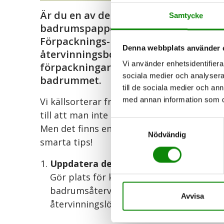
Är du en av dem som kastar tandkräm
Samtycke
badrumspapperskorgen? Du är inte e
Förpacknings- och Tidningsinsamling
Denna webbplats använder 
återvinningsbov där många av oss gl
Vi använder enhetsidentifierar
förpackningar. Här är tipsen för att
sociala medier och analysera 
badrummet.
till de sociala medier och a
med annan information som du 
Vi källsorterar framför allt i köket - me
till att man inte återvinner badrumsförpac
Samtyckesval
Men det finns enkla lösningar för att unde
Nödvändig
smarta tips!
Uppdatera den dagliga skönhetsrutin
Gör plats för källsortering i badrummet 
badrumsåtervinningen till en daglig ruti
Avvisa
återvinningslösning går det av bara farte