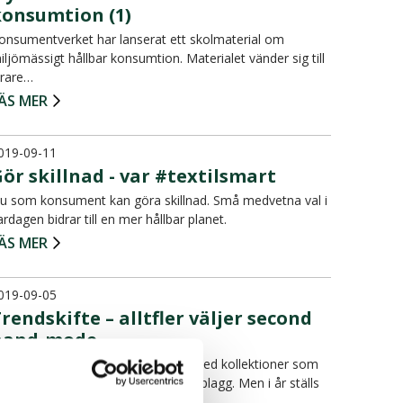
konsumtion (1)
onsumentverket har lanserat ett skolmaterial om
iljömässigt hållbar konsumtion. Materialet vänder sig till
ärare…
ÄS MER
019-09-11
ör skillnad - var #textilsmart
u som konsument kan göra skillnad. Små medvetna val i
ardagen bidrar till en mer hållbar planet.
ÄS MER
019-09-05
rendskifte – alltfler väljer second
hand-mode
ugusti brukar betyda modevecka med kollektioner som
kapar köpsug efter nyproducerade plagg. Men i år ställs
odeve…