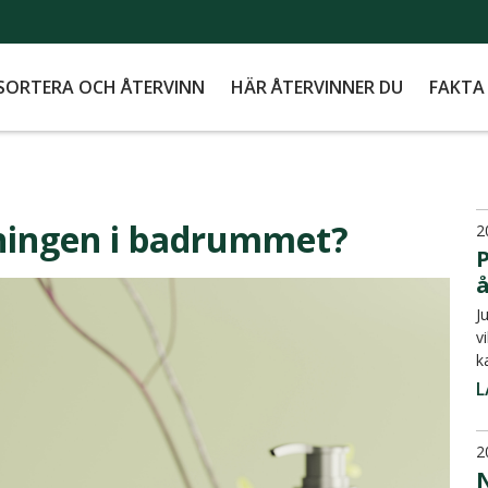
SORTERA OCH ÅTERVINN
HÄR ÅTERVINNER DU
FAKTA
nningen i badrummet?
2
P
J
v
k
L
2