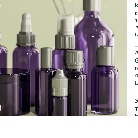
K
m
l
L
2
G
D
v
L
2
T
A
s
m