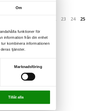
ÄS MER
Om
18
19
20
21
22
23
24
25
andahålla funktioner för
n information från din enhet
 tur kombinera informationen
deras tjänster.
Marknadsföring
Tillåt alla