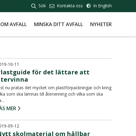
Sök
Kontakta oss
In English
 OM AVFALL
MINSKA DITT AVFALL
NYHETER
019-10-11
lastguide för det lättare att
återvinna
ust nu pratas det mycket om plastförpackningar och kring
ilka som ska lämnas till återvinning och vilka som ska
a…
ÄS MER
019-09-12
Nytt skolmaterial om hållbar