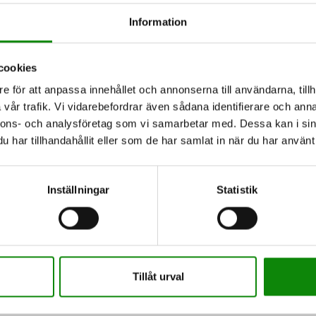
L
stuben eller schampoflaskan direkt i
Information
nsam. Enligt en undersökning från
en (FTI) är badrummet en riktig
cookies
ömmer bort att källsortera våra
e för att anpassa innehållet och annonserna till användarna, tillh
 komma ihåg att återvinna även i
vår trafik. Vi vidarebefordrar även sådana identifierare och anna
nnons- och analysföretag som vi samarbetar med. Dessa kan i sin
har tillhandahållit eller som de har samlat in när du har använt 
n glömmer ofta badrummet. Andra vanliga orsaker
kningar är platsbrist eller ren bekvämlighet.
rlätta återvinning även i badrummet. Här är tre
Inställningar
Statistik
en
så blir det lättare att göra
n. Med en synlig och lättåtkomlig
Tillåt urval
n att slänga rätt sak på rätt plats.