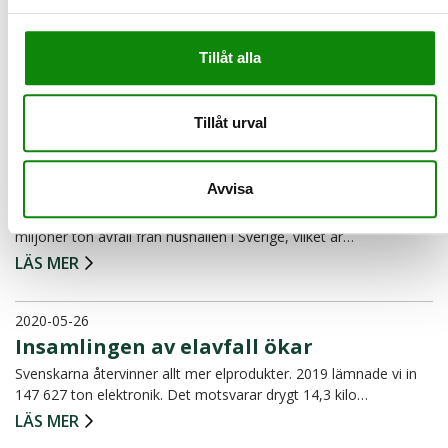
2020-06-29
1 av 5 förpackningar i soporna
Svenska folket fortsätter återvinna i hög grad. Hela 97 procent
Tillåt alla
av landets befolkning uppger att de återvinner sina…
LÄS MER
Tillåt urval
2020-06-24
Mer sortering och minskat restavfall
Avvisa
Förra året behandlades 467 kg/person eller totalt drygt 4,8
miljoner ton avfall från hushållen i Sverige, vilket är…
LÄS MER
2020-05-26
Insamlingen av elavfall ökar
Svenskarna återvinner allt mer elprodukter. 2019 lämnade vi in
147 627 ton elektronik. Det motsvarar drygt 14,3 kilo…
LÄS MER