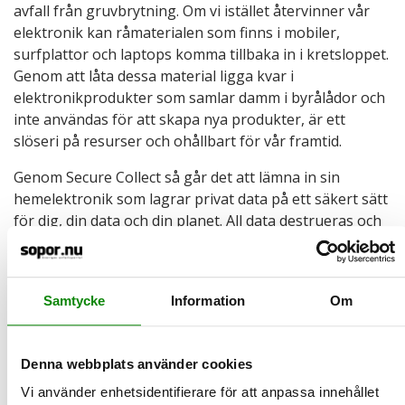
avfall från gruvbrytning. Om vi istället återvinner vår
elektronik kan råmaterialen som finns i mobiler,
surfplattor och laptops komma tillbaka in i kretsloppet.
Genom att låta dessa material ligga kvar i
elektronikprodukter som samlar damm i byrålådor och
inte användas för att skapa nya produkter, är ett
slöseri på resurser och ohållbart för vår framtid.
Genom Secure Collect så går det att lämna in sin
hemelektronik som lagrar privat data på ett säkert sätt
för dig, din data och din planet. All data destrueras och
upp till 95% av allt material i en mobil materialåtervinns.
För att veta mer om Secure Collect och var din
närmaste container hittas, gå in på
www.secure-
Samtycke
Information
Om
collect.com
.
Tack för att du återvinner.
Denna webbplats använder cookies
Läs mer om osynligt avfall:
https://www.osynligtavfall.se
Vi använder enhetsidentifierare för att anpassa innehållet