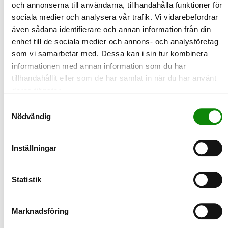
och annonserna till användarna, tillhandahålla funktioner för
sociala medier och analysera vår trafik. Vi vidarebefordrar
även sådana identifierare och annan information från din
2020-08-07
enhet till de sociala medier och annons- och analysföretag
Lita på dina sinnen och minska
som vi samarbetar med. Dessa kan i sin tur kombinera
matsvinnet!
informationen med annan information som du har
Idag slängs stora mängder mat för att vi litar mer på en
tillhandahållit eller som de har samlat in när du har använt
datummärkning än på våra egna sinnen. Det är ett beteende v…
deras tjänster.
LÄS MER
Samtyckesval
Nödvändig
2020-07-01
Nordiskt skyltsystem introduceras i
Inställningar
Sverige
Nu börjar en ny era inom avfallshanteringen. Nya
avfallssymboler har lanserats som ska bli ett färgglatt och
Statistik
effekti…
LÄS MER
Marknadsföring